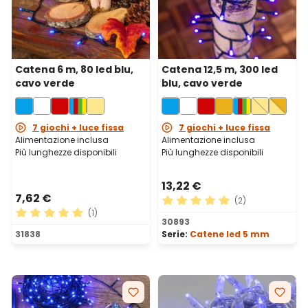
Catena 6 m, 80 led blu,
Catena 12,5 m, 300 led
cavo verde
blu, cavo verde
7 giochi + luce fissa
7 giochi + luce fissa
Alimentazione inclusa
Alimentazione inclusa
Più lunghezze disponibili
Più lunghezze disponibili
13,22 €
7,62 €
(2)
(1)
Valutazione media di 5 su 5 
30893
Valutazione media di 5 su 5 stelle
31838
Serie:
Catene led 5 mm