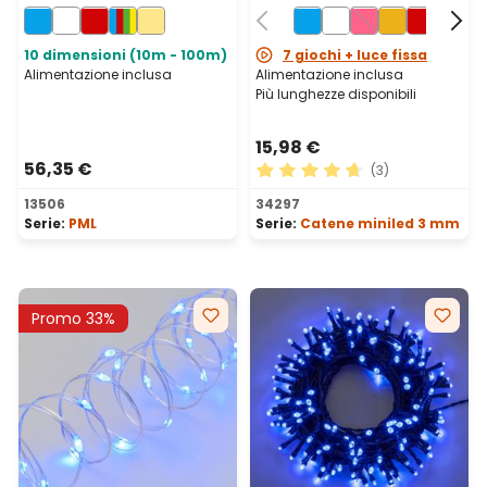
prolungabile, IP67
10 dimensioni (10m - 100m)
7 giochi + luce fissa
Alimentazione inclusa
Alimentazione inclusa
Più lunghezze disponibili
15,98 €
56,35 €
(3)
Valutazione media di 4.67 su
13506
34297
Serie:
PML
Serie:
Catene miniled 3 mm
Promo 33%