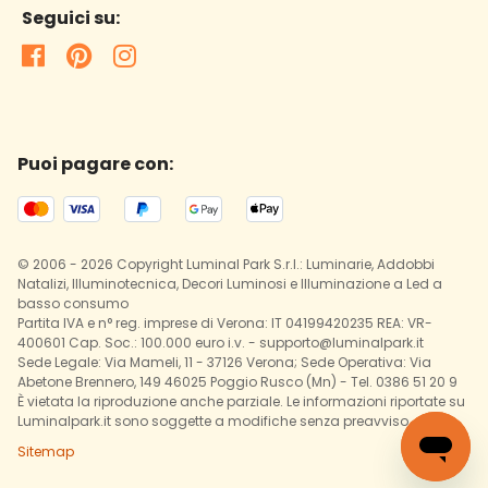
Seguici su:
Puoi pagare con:
© 2006 - 2026 Copyright Luminal Park S.r.l.: Luminarie, Addobbi
Natalizi, Illuminotecnica, Decori Luminosi e Illuminazione a Led a
basso consumo
Partita IVA e n° reg. imprese di Verona: IT 04199420235 REA: VR-
400601 Cap. Soc.: 100.000 euro i.v. - supporto@luminalpark.it
Sede Legale: Via Mameli, 11 - 37126 Verona; Sede Operativa: Via
Abetone Brennero, 149 46025 Poggio Rusco (Mn) - Tel. 0386 51 20 9
È vietata la riproduzione anche parziale. Le informazioni riportate su
Luminalpark.it sono soggette a modifiche senza preavviso.
Sitemap