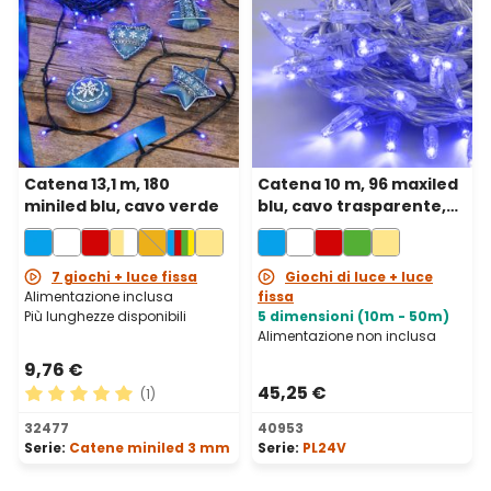
Catena 13,1 m, 180
Catena 10 m, 96 maxiled
miniled blu, cavo verde
blu, cavo trasparente,
prolungabile
7 giochi + luce fissa
Giochi di luce + luce
Alimentazione inclusa
fissa
Più lunghezze disponibili
5 dimensioni (10m - 50m)
Alimentazione non inclusa
9,76 €
45,25 €
(1)
Valutazione media di 5 su 5 stelle
32477
40953
Serie:
Catene miniled 3 mm
Serie:
PL24V