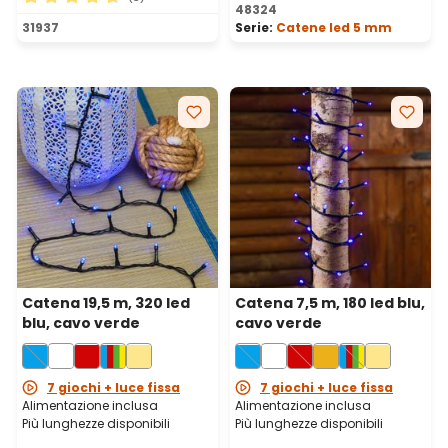
Valutazione media di 5 su 5 
48324
Valutazione media di 4.67 su 5 stelle
31937
Serie:
Catene led 5 mm
Catena 19,5 m, 320 led
Catena 7,5 m, 180 led blu,
blu, cavo verde
cavo verde
7 giochi + luce fissa
7 giochi + luce fissa
Alimentazione inclusa
Alimentazione inclusa
Più lunghezze disponibili
Più lunghezze disponibili