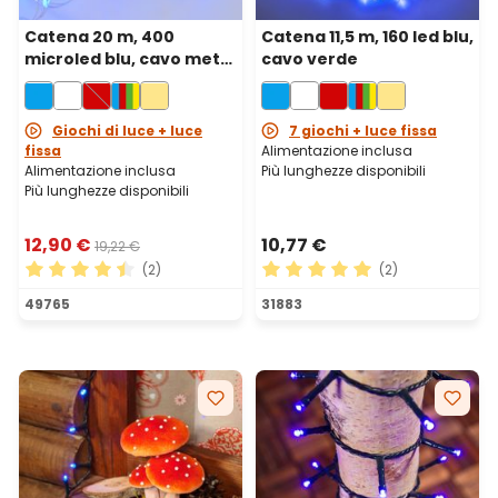
Catena 20 m, 400
Catena 11,5 m, 160 led blu,
microled blu, cavo metal
cavo verde
argento
Giochi di luce + luce
7 giochi + luce fissa
fissa
Alimentazione inclusa
Alimentazione inclusa
Più lunghezze disponibili
Più lunghezze disponibili
12,90 €
10,77 €
19,22 €
(2)
(2)
Valutazione media di 4.5 su 5 stelle
Valutazione media di 5 su 5 
49765
31883