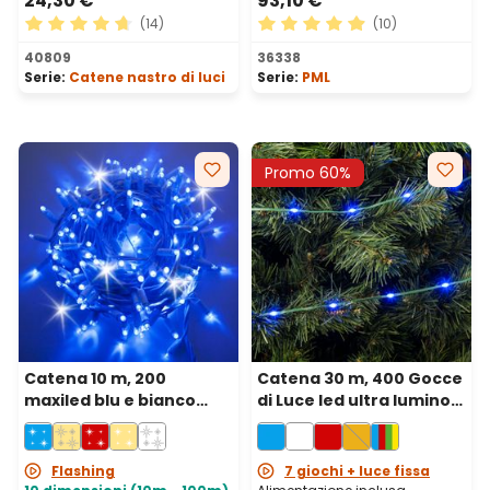
24,30 €
93,10 €
(14)
(10)
Valutazione media di 4.86 su 5 stelle
Valutazione media di 4.9 su 
40809
36338
Serie:
Catene nastro di luci
Serie:
PML
Promo 60%
Catena 10 m, 200
Catena 30 m, 400 Gocce
maxiled blu e bianco
di Luce led ultra luminosi
freddo, cavo bianco,
blu, cavo verde
prolungabile, IP67
Flashing
7 giochi + luce fissa