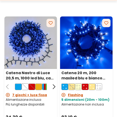
Catena Nastro di Luce
Catena 20 m, 200
20,5 m, 1000 led blu, cavo
maxiled blu e bianco
verde
freddo, cavo verde,
prolungabile, IP67
7 giochi + luce fissa
Flashing
Alimentazione inclusa
5 dimensioni (20m - 100m)
Più lunghezze disponibili
Alimentazione non inclusa