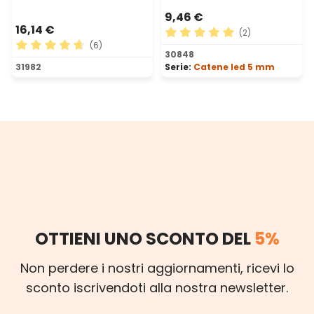
9,46 €
16,14 €
(2)
(6)
Valutazione media di 5 su 5 
30848
Valutazione media di 4.83 su 5 stelle
31982
Serie:
Catene led 5 mm
OTTIENI UNO SCONTO DEL
5%
Non perdere i nostri aggiornamenti, ricevi lo
sconto iscrivendoti alla nostra newsletter.