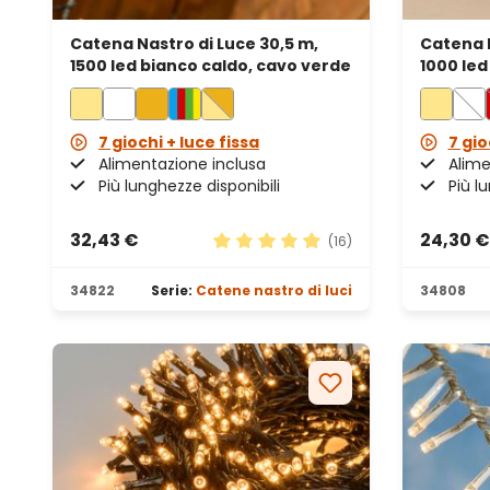
Catena Nastro di Luce 30,5 m,
Catena N
1500 led bianco caldo, cavo verde
1000 led
verde
7 giochi + luce fissa
7 gio
Alimentazione inclusa
Alime
Più lunghezze disponibili
Più l
32,43 €
24,30 €
(16)
Valutazione media di 4.88 su 5 st
34822
Serie:
Catene nastro di luci
34808