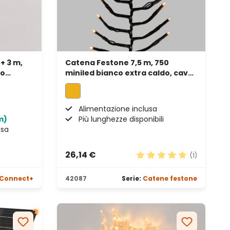
+ 3 m,
Catena Festone 7,5 m, 750
vo
miniled bianco extra caldo, cavo
le
verde
Alimentazione inclusa
m)
Più lunghezze disponibili
usa
26,14 €
(1)
Valutazione media di 5 s
Connect+
42087
Serie:
Catene festone