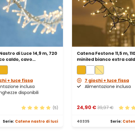
astro di Luce 14,9 m, 720
Catena Festone 11,5 m, 11
co caldo, cavo
miniled bianco extra cal
ente
verde
chi + luce fissa
7 giochi + luce fissa
ntazione inclusa
Alimentazione inclusa
unghezze disponibili
24,90 €
39,97 €
(5)
lle
Valutazione media di 5 su 5 stelle
Valutaz
Serie:
Catene nastro di luci
40335
Serie:
Caten