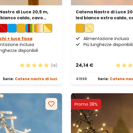
astro di Luce 20,5 m,
Catena Nastro di Luce 20
 bianco caldo, cavo
led bianco extra caldo, c
verde
chi + luce fissa
Alimentazione inclusa
ntazione inclusa
Più lunghezze disponibili
unghezze disponibili
24,14 €
(14)
elle
Valutazione media di 5 su 5 stelle
Valutaz
Serie:
Catene nastro di luci
41998
Serie:
Catene nast
Promo 38%