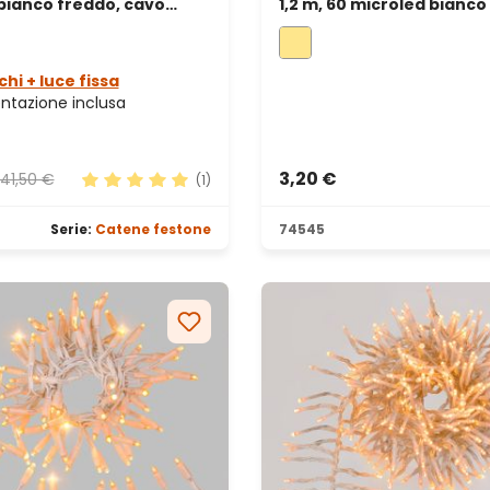
bianco freddo, cavo
1,2 m, 60 microled bianco
ente
cavo metal argento
chi + luce fissa
ntazione inclusa
3,20 €
41,50 €
(1)
le
Valutazione media di 5 su 5 stelle
Serie:
Catene festone
74545