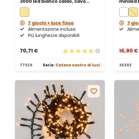
3000 led bianco caldo, cavo
miniled 
verde
traspar
7 giochi + luce fissa
7 gio
Alimentazione inclusa
Alime
Più lunghezze disponibili
70,71 €
16,90 €
(1)
Valutazione media di 5 su 5 stel
77324
Serie:
Catene nastro di luci
35393