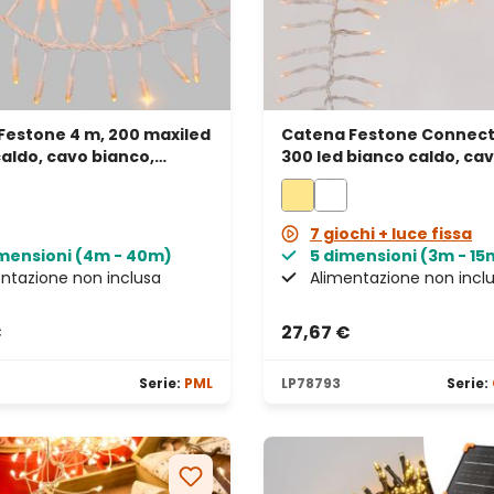
Festone 4 m, 200 maxiled
Catena Festone Connect
aldo, cavo bianco,
300 led bianco caldo, ca
bile, IP67
trasparente, prolungabi
7 giochi + luce fissa
imensioni (4m - 40m)
5 dimensioni (3m - 15
ntazione non inclusa
Alimentazione non incl
€
27,67 €
Serie:
PML
LP78793
Serie: