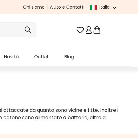
Chi siamo
Aiuto e Contatti
Italia
Hai 0 articoli nella list
Novità
Outlet
Blog
 attaccate da quanto sono vicine e fitte. Inoltre i
te catene sono alimentate a batteria, altre a