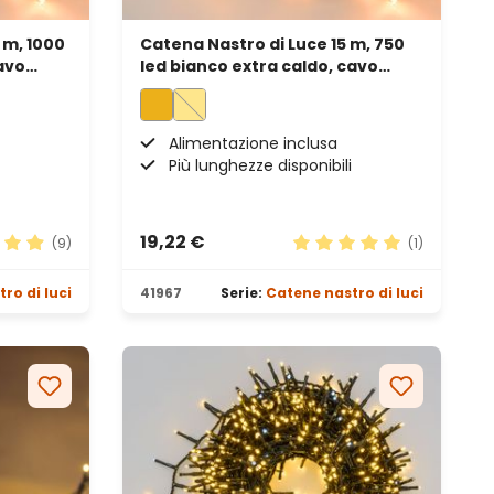
 m, 1000
Catena Nastro di Luce 15 m, 750
avo
led bianco extra caldo, cavo
verde
Alimentazione inclusa
Più lunghezze disponibili
19,22 €
(9)
(1)
ione media di 4.89 su 5 stelle
Valutazione media di 5 s
ro di luci
41967
Serie:
Catene nastro di luci