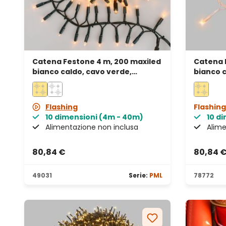
Catena Festone 4 m, 200 maxiled
Catena 
bianco caldo, cavo verde,
bianco c
prolungabile, IP67
prolunga
Flashing
Flashing
10 dimensioni (4m - 40m)
10 d
Alimentazione non inclusa
Alime
80,84 €
80,84 
49031
Serie:
PML
78772