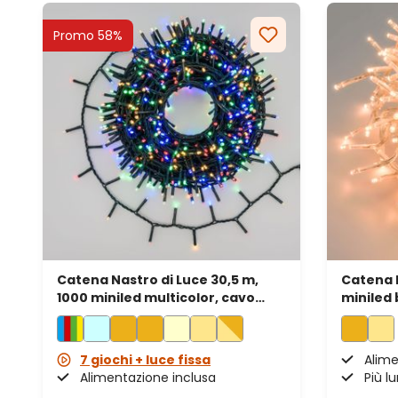
Promo 58%
Catena Nastro di Luce 30,5 m,
Catena F
1000 miniled multicolor, cavo
miniled 
verde
traspar
7 giochi + luce fissa
Alime
Alimentazione inclusa
Più l