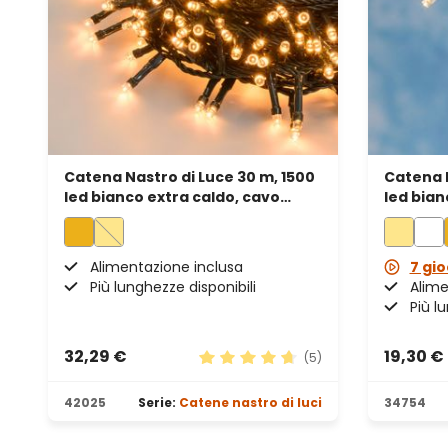
Catena Nastro di Luce 30 m, 1500
Catena N
led bianco extra caldo, cavo
led bian
verde
traspar
Alimentazione inclusa
7 gio
Più lunghezze disponibili
Alime
Più l
32,29 €
19,30 €
(5)
Valutazione media di 4.8 su 5 ste
42025
Serie:
Catene nastro di luci
34754