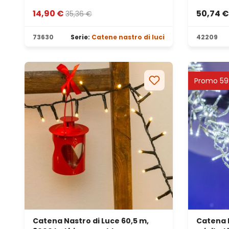
14,90 €
50,74 €
35,36 €
73630
Serie:
Catene nastro di luci
42209
Promo 5
Catena Nastro di Luce 60,5 m,
Catena F