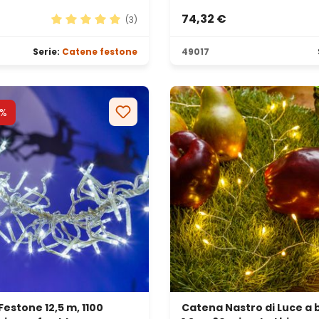
74,32 €
(3)
Valutazione media di 5 su 5 stelle
Serie:
Catene festone
49017
9%
estone 12,5 m, 1100
Catena Nastro di Luce a 