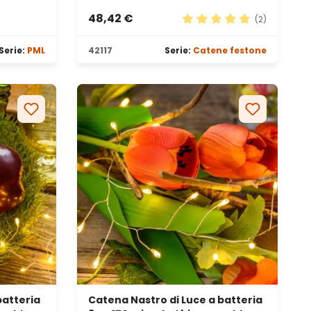
48,42 €
(2)
Valutazione media di 5 s
Serie:
PML
42117
Serie:
Catene festone
batteria
Catena Nastro di Luce a batteria