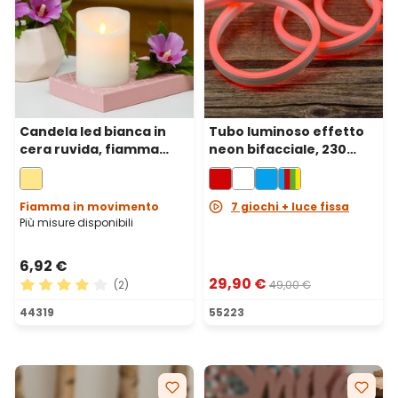
Candela led bianca in
Tubo luminoso effetto
cera ruvida, fiamma
neon bifacciale, 230
mobile, h 10 cm, Ø 7,5 cm
volt, 8 m, 960 led rossi
Fiamma in movimento
7 giochi + luce fissa
Più misure disponibili
6,92 €
29,90 €
(2)
49,00 €
Valutazione media di 4 su 5 stelle
44319
55223