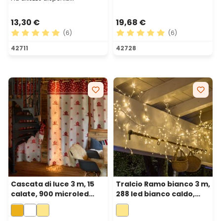
13,30 €
19,68 €
(6)
(6)
Valutazione media di 5 su 5 stelle
Valutazione media di 5 su 5 
42711
42728
Cascata di luce 3 m, 15
Tralcio Ramo bianco 3 m,
calate, 900 microled
288 led bianco caldo,
bianco extra caldo, cavo
cavo bianco
metal rame