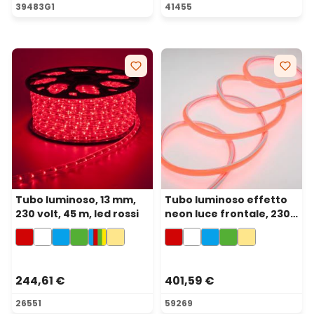
Valutazione media di 5 su 5 
39483G1
41455
Tubo luminoso, 13 mm,
Tubo luminoso effetto
230 volt, 45 m, led rossi
neon luce frontale, 230
volt, 50 m, 6000 led rossi
244,61 €
401,59 €
26551
59269