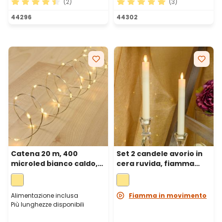
(2)
(3)
Valutazione media di 4.5 su 5 stelle
Valutazione media di 5 su 5 
44296
44302
Catena 20 m, 400
Set 2 candele avorio in
microled bianco caldo,
cera ruvida, fiamma
cavo metal argento
mobile, h 23 cm, Ø 2,5
cm, led bianco caldo
Alimentazione inclusa
Fiamma in movimento
Più lunghezze disponibili