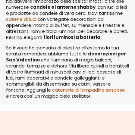
hai davvero l’imbarazzo della scelta! Infatti, oltre alle
numerose
candele e lanterne shabby
, con luci a led
o prodotte da candele di vera cera, trovi tantissime
catene di luci
con variegate decorazioni da
appendere intorno al buffet, su mensole e finestre e
altrettanti rami e tralci luminosi per decorare le pareti.
Persino eleganti
fiori luminosi a batteria
!
Se invece hai pensato di allestire all’esterno la tua
serata romantica, abbiamo tutte le
decorazioni per
San Valentino
che illuminano di magia balconi,
verande, terrazze e dehors. Via libera quindi a barattoli
di vetro illuminati di minuscoli cavi di led, cascate di
luci, rami decorativi e candele galleggianti e
sommergibili da disseminare su catini, vassoi e
fontane. Aggiungi le
catenarie di lampadine sospese
e ricrea così un magico cielo stellato!