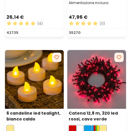
Alimentazione inclusa
26,14 €
47,96 €
(4)
(11)
Valutazione media di 5 su 5 stelle
Valutazione media di 5 su 5 
42735
35270
6 candeline led tealight,
Catena 12,8 m, 320 led
bianco caldo
rossi, cavo verde