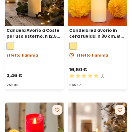
Candela Avorio a Coste
Candela led avorio in
per uso esterno, h 12,5
cera ruvida, h 30 cm, Ø
cm, Ø 7,5cm, fiamma 3D
10 cm
con stoppino ed effetto
cera sciolta
Effetto fiamma
Effetto fiamma
16,60 €
3,46 €
(1)
Valutazione media di 5 su 5 
75306
36567