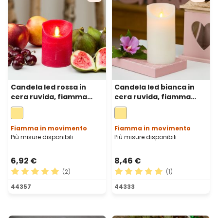
Candela led rossa in
Candela led bianca in
cera ruvida, fiamma
cera ruvida, fiamma
mobile, h 10 cm, Ø 7,5 cm
mobile, h 15 cm, Ø 7,5 cm
Fiamma in movimento
Fiamma in movimento
Più misure disponibili
Più misure disponibili
6,92 €
8,46 €
(2)
(1)
Valutazione media di 5 su 5 stelle
Valutazione media di 5 su 5 
44357
44333