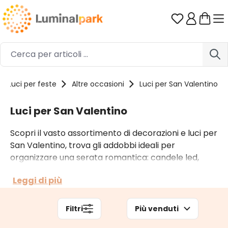
Passa al contenuto principale
Hai 0 artico
Luci per feste
Altre occasioni
Luci per San Valentino
Luci per San Valentino
Scopri il vasto assortimento di decorazioni e luci per
San Valentino, trova gli addobbi ideali per
organizzare una serata romantica: candele led,
lumini e candelieri per abbellire la tavola e creare la
Leggi di più
giusta atmosfera per la festa di San Valentino ma
anche catene di microled per rendere ancora più
speciali mazzi di fiori e scatole di cioccolatini.
Filtri
Più venduti