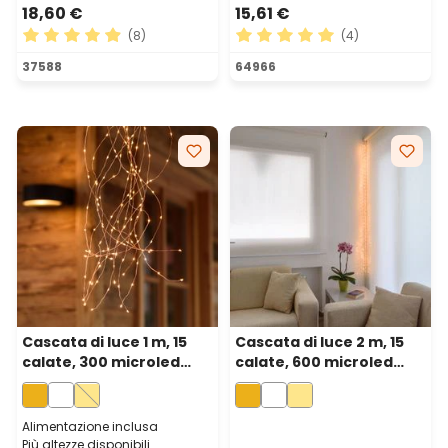
18,60 €
15,61 €
(8)
(4)
Valutazione media di 4.88 su 5 stelle
Valutazione media di 5 su 5 
37588
64966
Cascata di luce 1 m, 15
Cascata di luce 2 m, 15
calate, 300 microled
calate, 600 microled
bianco extra caldo, cavo
bianco extra caldo, cavo
metal rame
metal rame
Alimentazione inclusa
Più altezze disponibili