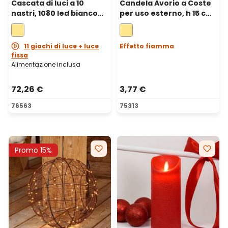
Cascata di luci a 10
Candela Avorio a Coste
nastri, 1080 led bianco
per uso esterno, h 15 cm,
caldo, cavo verde
Ø 7,5cm, fiamma 3D con
stoppino ed effetto
cera sciolta
11 giochi di luce + luce
Effetto fiamma
fissa
Alimentazione inclusa
72,26 €
3,77 €
76563
75313
Promo 15%