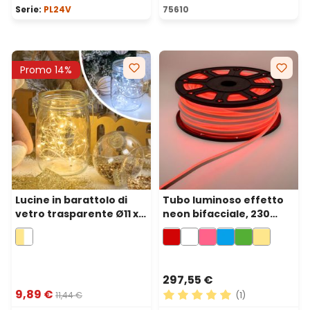
Serie:
PL24V
75610
Promo 14%
Lucine in barattolo di
Tubo luminoso effetto
vetro trasparente Ø11 x h
neon bifacciale, 230
15,5 cm, 80 MicroLED
volt, 50 m, 6000 led rossi
bianco caldo e freddo a
batteria
297,55 €
9,89 €
11,44 €
(1)