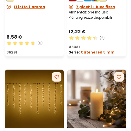
Effetto fiamma
7 giochi + luce fissa
Alimentazione inclusa
Più lunghezze disponibili
12,22 €
6,58 €
(2)
(6)
Valutazione media di 4.5 su 
48331
Valutazione media di 4.67 su 5 stelle
36291
Serie:
Catene led 5 mm