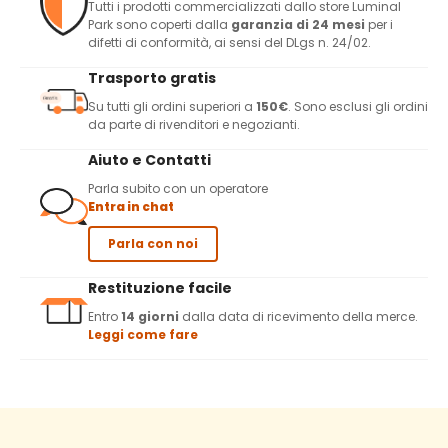
Tutti i prodotti commercializzati dallo store Luminal
Park sono coperti dalla
garanzia di 24 mesi
per i
difetti di conformità, ai sensi del DLgs n. 24/02.
Trasporto gratis
Su tutti gli ordini superiori a
150€
. Sono esclusi gli ordini
da parte di rivenditori e negozianti.
Aiuto e Contatti
Parla subito con un operatore
Entra in chat
Parla con noi
Restituzione facile
Entro
14 giorni
dalla data di ricevimento della merce.
Leggi come fare