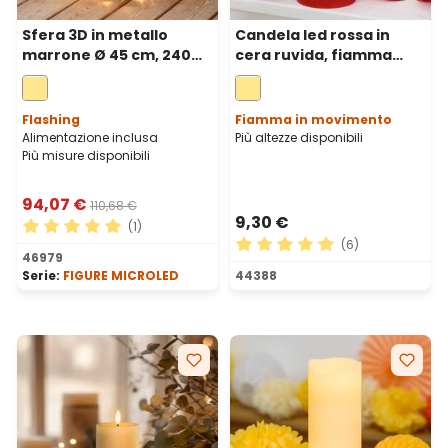
Sfera 3D in metallo
Candela led rossa in
marrone Ø 45 cm, 240
cera ruvida, fiamma
microled bianco caldo
mobile, h 18 cm, Ø 7,5 cm
Flashing
Fiamma in movimento
Alimentazione inclusa
Più altezze disponibili
Più misure disponibili
94,07 €
110,68 €
9,30 €
(1)
(6)
Valutazione media di 5 su 5 stelle
46979
Valutazione media di 5 su 5 
Serie:
FIGURE MICROLED
44388