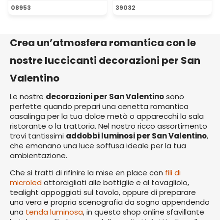
Valutazione media di 5 su 5 
08953
39032
Crea un’atmosfera romantica con le
nostre luccicanti decorazioni per San
Valentino
Le nostre
decorazioni per San Valentino
sono
perfette quando prepari una cenetta romantica
casalinga per la tua dolce metà o apparecchi la sala
ristorante o la trattoria. Nel nostro ricco assortimento
trovi tantissimi
addobbi luminosi per San Valentino
,
che emanano una luce soffusa ideale per la tua
ambientazione.
Che si tratti di rifinire la mise en place con
fili di
microled
attorcigliati alle bottiglie e al tovagliolo,
tealight appoggiati sul tavolo, oppure di preparare
una vera e propria scenografia da sogno appendendo
una
tenda luminosa
, in questo shop online sfavillante