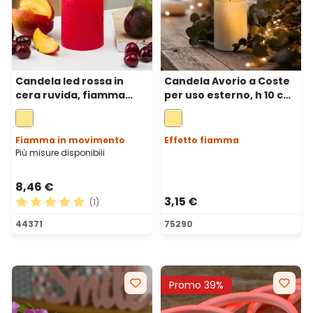
Candela led rossa in
Candela Avorio a Coste
cera ruvida, fiamma
per uso esterno, h 10 cm,
mobile, h 15 cm, Ø 7,5 cm
Ø 7,5cm, fiamma 3D con
stoppino ed effetto
cera sciolta
Fiamma in movimento
Effetto fiamma
Più misure disponibili
8,46 €
3,15 €
(1)
Valutazione media di 5 su 5 stelle
44371
75290
Promo 39%