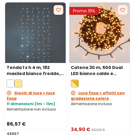
Promo 19%
Tenda 1 x h 4 m, 192
Catena 30 m, 500 Dual
maxiled bianco freddo,
LED bianco caldo e
cavo trasparente,
bianco extra caldo, cavo
prolungabile
verde
Giochi di luce + luce
Luce fissa + effetti con
fissa
gradazione colore
11 dimensioni (1m - 11m)
Alimentazione inclusa
Alimentazione non inclusa
86,57 €
34,90 €
43,04 €
48867