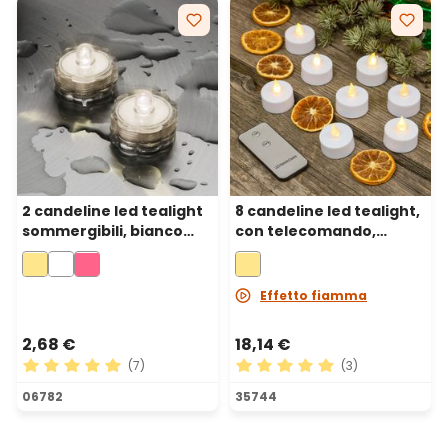
2 candeline led tealight
8 candeline led tealight,
sommergibili, bianco
con telecomando,
caldo
bianco caldo
Effetto fiamma
2,68 €
18,14 €
(7)
(3)
Valutazione media di 5 su 5 stelle
Valutazione media di 5 su 5 
06782
35744