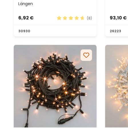
Längen
6,92 €
93,10 €
(8)
Durchschnittliche Bewertung vo
30930
26223