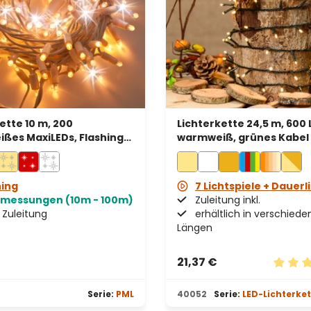
ette 10 m, 200
Lichterkette 24,5 m, 600 
ßes MaxiLEDs, Flashing
warmweiß, grünes Kabel
, weißes Kabel,
bar, IP67
hing
7 Lichtspiele + Dauerl
bmessungen (10m - 100m)
Zuleitung inkl.
Zuleitung
erhältlich in verschied
Längen
21,37 €
n 4.5 von 5 Sternen
Durchs
Serie:
PML
40052
Serie:
LED-Lichterke