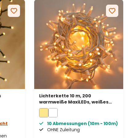
s
Lichterkette 10 m, 200
warmweiße MaxiLEDs, weißes
Kabel, erweiterbar, IP67
icht
10 Abmessungen (10m - 100m)
OHNE Zuleitung
enen