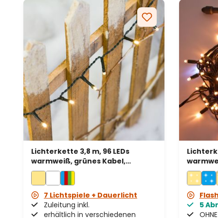
Lichterkette 3,8 m, 96 LEDs
Lichterk
warmweiß, grünes Kabel,
warmwei
batteriebetrieben
kaltweiß
erweiter
7 Lichtspiele + Dauerlicht
Flas
Zuleitung inkl.
5 Ab
erhältlich in verschiedenen
OHNE 