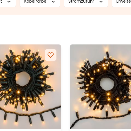
kt
Kabelfarbe
Stromzufuhr
Erweit