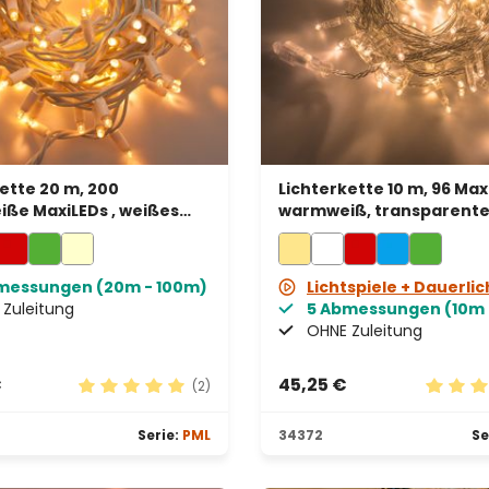
ette 20 m, 200
Lichterkette 10 m, 96 Max
ße MaxiLEDs , weißes
warmweiß, transparente
rweiterbar, IP67
erweiterbar
messungen (20m - 100m)
Lichtspiele + Dauerlic
Zuleitung
5 Abmessungen (10m 
OHNE Zuleitung
€
45,25 €
(2)
n 5 von 5 Sternen
Durchschnittliche Bewertung von 5 von 5 Stern
Durchsc
Serie:
PML
34372
Se