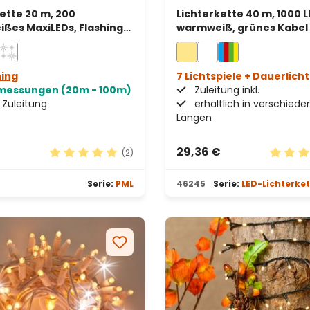
ette 20 m, 200
Lichterkette 40 m, 1000 
ßes MaxiLEDs, Flashing
warmweiß, grünes Kabel
ß, weißes Kabel,
bar, IP67
hing
7 Lichtspiele + Dauerlicht
messungen (20m - 100m)
Zuleitung inkl.
Zuleitung
erhältlich in verschied
Längen
29,36 €
(2)
Durchschnittliche Bewertung von 5 von 5 Stern
Durchsc
Serie:
PML
46245
Serie:
LED-Lichterke