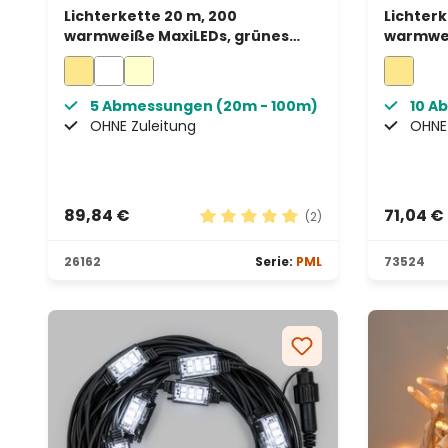
Lichterkette 20 m, 200
Lichterk
warmweiße MaxiLEDs, grünes
warmwei
Kabel, erweiterbar, IP67
Kabel, e
5 Abmessungen (20m - 100m)
10 A
OHNE Zuleitung
OHNE 
89,84 €
71,04 €
(2)
Durchschnittliche Bewertung vo
26162
Serie:
PML
73524