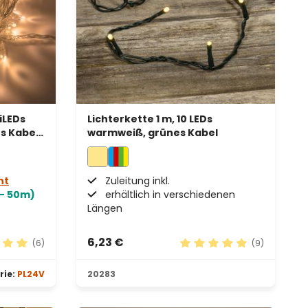
iLEDs
Lichterkette 1 m, 10 LEDs
s Kabel,
warmweiß, grünes Kabel
ht
Zuleitung inkl.
- 50m)
erhältlich in verschiedenen
Längen
6,23 €
(6)
(9)
en
hnittliche Bewertung von 5 von 5 Sternen
Durchschnittliche Bewe
rie:
PL24V
20283