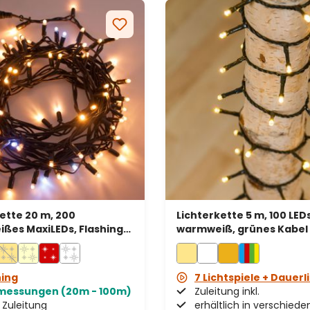
ette 20 m, 200
Lichterkette 5 m, 100 LED
ßes MaxiLEDs, Flashing
warmweiß, grünes Kabel
e, grünes Kabel,
bar, IP67
hing
7 Lichtspiele + Dauerl
messungen (20m - 100m)
Zuleitung inkl.
Zuleitung
erhältlich in verschied