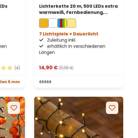
LEDs
Lichterkette 20 m, 500 LEDs extra
warmweiß, Fernbedienung,
grünes Kabel, batteriebetrieben
7 Lichtspiele + Dauerlicht
Zuleitung inkl.
enen
erhältlich in verschiedenen
Längen
14,90 €
21,36 €
(4)
en
hnittliche Bewertung von 5 von 5 Sternen
tten 5 mm
65666