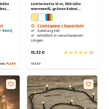
iLEDs
Lichterkette 12 m, 300 LEDs
bel,
warmweiß, grünes Kabel,
batteriebetrieben
ht
7 Lichtspiele + Dauerlicht
- 50m)
Zuleitung inkl.
erhältlich in verschiedenen
Längen
15,22 €
(3)
en
Durchschnittliche Bewe
rie:
PL24V
10420