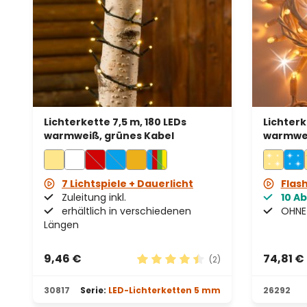
Lichterkette 7,5 m, 180 LEDs
Lichterk
warmweiß, grünes Kabel
warmwei
kaltweiß
erweiter
7 Lichtspiele + Dauerlicht
Flas
Zuleitung inkl.
10 A
erhältlich in verschiedenen
OHNE 
Längen
9,46 €
74,81 €
(2)
Durchschnittliche Bewertung vo
30817
Serie:
LED-Lichterketten 5 mm
26292