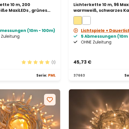
ette 10 m, 200
Lichterkette 10 m, 96 Max
ße MaxiLEDs , grünes
warmweiß, schwarzes Ka
rweiterbar, IP67
erweiterbar
bmessungen (10m - 100m)
Lichtspiele + Dauerlic
Zuleitung
5 Abmessungen (10m 
OHNE Zuleitung
45,73 €
(1)
n 5 von 5 Sternen
Durchschnittliche Bewertung von 5 von 5 Stern
Serie:
PML
37663
Se