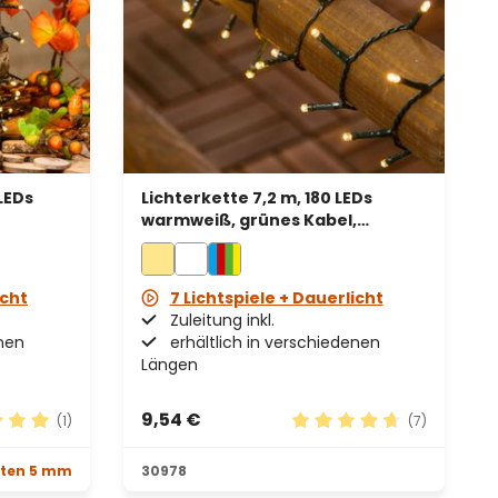
LEDs
Lichterkette 7,2 m, 180 LEDs
warmweiß, grünes Kabel,
batteriebetrieben
icht
7 Lichtspiele + Dauerlicht
Zuleitung inkl.
enen
erhältlich in verschiedenen
Längen
9,54 €
(1)
(7)
chnittliche Bewertung von 5 von 5 Sternen
Durchschnittliche Bewe
tten 5 mm
30978