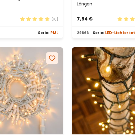
Längen
7,54 €
(16)
n 4.63 von 5 Sternen
Durchschnittliche Bewertung von 4.88 von 5 Ste
Durchsc
Serie:
PML
29866
Serie:
LED-Lichterke