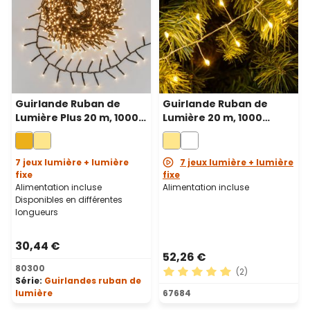
Guirlande Ruban de
Guirlande Ruban de
Lumière Plus 20 m, 1000
Lumière 20 m, 1000
miniled blanc extra
microled blanc chaud,
chaud, câble vert
câble métal argenté
7 jeux lumière + lumière
7 jeux lumière + lumière
fixe
fixe
Alimentation incluse
Alimentation incluse
Disponibles en différentes
longueurs
30,44 €
52,26 €
80300
(2)
Série:
Guirlandes ruban de
Note moyenne de 5 sur 5 ét
lumière
67684