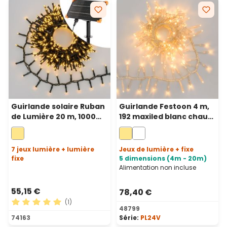
Guirlande solaire Ruban
Guirlande Festoon 4 m,
de Lumière 20 m, 1000
192 maxiled blanc chaud,
led blanc chaud, Power
câble transparent,
Bank avec recharge USB
prolongeable
7 jeux lumière + lumière
Jeux de lumière + fixe
fixe
5 dimensions (4m - 20m)
Alimentation non incluse
55,15 €
78,40 €
(1)
48799
Note moyenne de 5 sur 5 étoiles
74163
Série:
PL24V