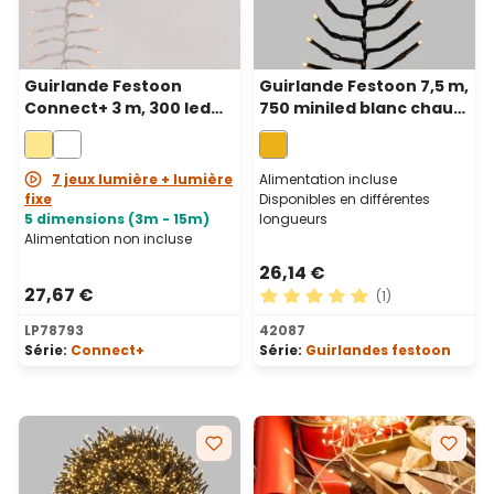
Guirlande Festoon
Guirlande Festoon 7,5 m,
Connect+ 3 m, 300 led
750 miniled blanc chaud
blanc chaud, câble
traditionnel, câble vert
transparent,
prolongeable
7 jeux lumière + lumière
Alimentation incluse
fixe
Disponibles en différentes
5 dimensions (3m - 15m)
longueurs
Alimentation non incluse
26,14 €
27,67 €
(1)
Note moyenne de 5 sur 5 ét
LP78793
42087
Série:
Connect+
Série:
Guirlandes festoon