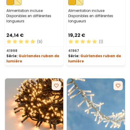
traditionnel, câble vert
traditionnel, câble vert
Alimentation incluse
Alimentation incluse
Disponibles en différentes
Disponibles en différentes
longueurs
longueurs
24,14 €
19,22 €
(9)
(1)
Note moyenne de 4.89 sur 5 étoiles
Note moyenne de 5 sur 5 ét
41998
41967
Série:
Guirlandes ruban de
Série:
Guirlandes ruban de
lumière
lumière