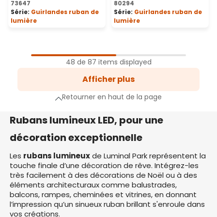
73647
80294
Série:
Guirlandes ruban de
Série:
Guirlandes ruban de
lumière
lumière
1
Page
48 de 87 items displayed
2
Afficher plus
Page
e suivante
Retourner en haut de la page
Rubans lumineux LED, pour une
décoration exceptionnelle
Les
rubans lumineux
de Luminal Park représentent la
touche finale d’une décoration de rêve. Intégrez-les
très facilement à des décorations de Noël ou à des
éléments architecturaux comme balustrades,
balcons, rampes, cheminées et vitrines, en donnant
l’impression qu’un sinueux ruban brillant s'enroule dans
vos créations.