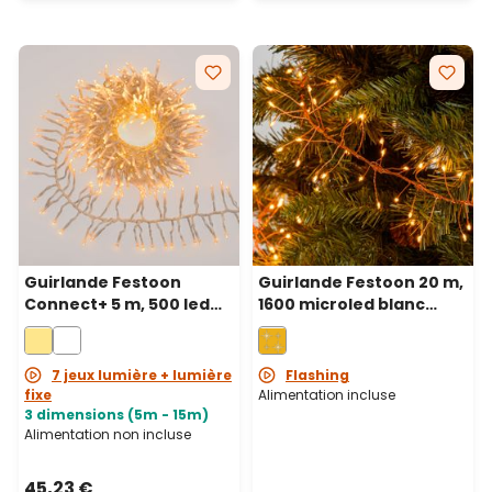
Guirlande Festoon
Guirlande Festoon 20 m,
Connect+ 5 m, 500 led
1600 microled blanc
blanc chaud, câble
chaud traditionnel et
transparent,
blanc chaud, câble
prolongeable
métallique cuivré
7 jeux lumière + lumière
Flashing
fixe
Alimentation incluse
3 dimensions (5m - 15m)
Alimentation non incluse
45,23 €