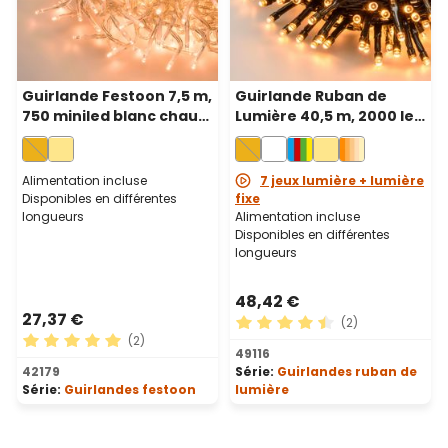
Guirlande Festoon 7,5 m,
Guirlande Ruban de
750 miniled blanc chaud
Lumière 40,5 m, 2000 led
traditionnel, câble
blanc chaud
transparent
traditionnel, câble vert
Alimentation incluse
7 jeux lumière + lumière
Disponibles en différentes
fixe
longueurs
Alimentation incluse
Disponibles en différentes
longueurs
48,42 €
27,37 €
(2)
(2)
Note moyenne de 4.5 sur 5 
49116
Note moyenne de 5 sur 5 étoiles
42179
Série:
Guirlandes ruban de
Série:
Guirlandes festoon
lumière