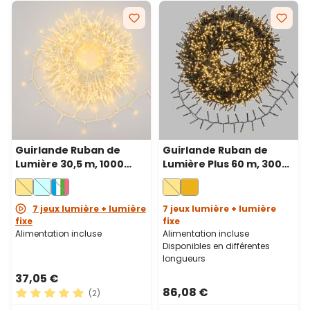
Guirlande Ruban de
Guirlande Ruban de
Lumière 30,5 m, 1000
Lumière Plus 60 m, 3000
miniled blanc chaud,
miniled blanc chaud,
câble blanc
câble vert
7 jeux lumière + lumière
7 jeux lumière + lumière
fixe
fixe
Alimentation incluse
Alimentation incluse
Disponibles en différentes
longueurs
37,05 €
86,08 €
(2)
Note moyenne de 5 sur 5 étoiles