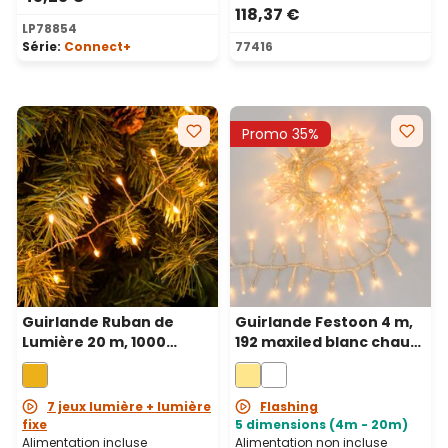
118,37 €
LP78854
Série:
Connect+
77416
Promo 35%
Guirlande Ruban de
Guirlande Festoon 4 m,
Lumière 20 m, 1000
192 maxiled blanc chaud,
microled blanc chaud
câble transparent,
traditionnel, câble métal
prolongeable
cuivré
7 jeux lumière + lumière
Flashing
fixe
5 dimensions (4m - 20m)
Alimentation incluse
Alimentation non incluse