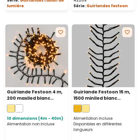
Série:
Guirlandes ruban de
42209
lumière
Série:
Guirlandes festoon
Guirlande Festoon 4 m,
Guirlande Festoon 15 m,
200 maxiled blanc
1500 miniled blanc
chaud, câble vert,
chaud traditionnel,
prolongeable, IP67
câble vert
10 dimensions (4m - 40m)
Alimentation incluse
Alimentation non incluse
Disponibles en différentes
longueurs