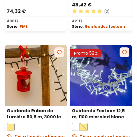
48,42 €
74,32 €
(2)
Note moyenne de 5 sur 5 ét
49017
42117
Série:
PML
Série:
Guirlandes festoon
Promo 59%
Guirlande Ruban de
Guirlande Festoon 12,5
Lumière 60,5 m, 3000 led
m, 1100 microled blanc
blanc chaud, câble vert
froid, câble transparent
7 jeux lumière + lumière
7 jeux lumière + lumière