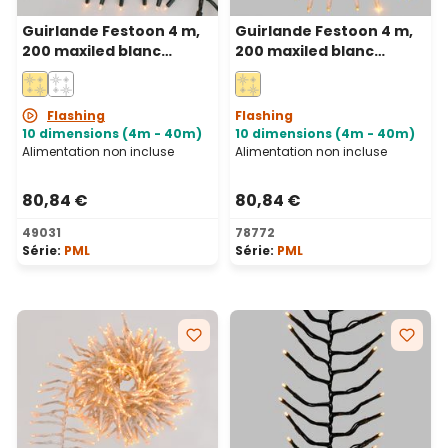
Guirlande Festoon 4 m,
Guirlande Festoon 4 m,
200 maxiled blanc
200 maxiled blanc
chaud, câble vert,
chaud, câble blanc,
prolongeable, IP67
prolongeable, IP67
Flashing
Flashing
10 dimensions (4m - 40m)
10 dimensions (4m - 40m)
Alimentation non incluse
Alimentation non incluse
80,84 €
80,84 €
49031
78772
Série:
PML
Série:
PML