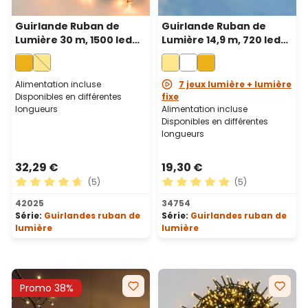
Guirlande Ruban de
Guirlande Ruban de
Lumière 30 m, 1500 led
Lumière 14,9 m, 720 led
blanc chaud
blanc chaud, câble
traditionnel, câble vert
transparent
Alimentation incluse
7 jeux lumière + lumière
Disponibles en différentes
fixe
longueurs
Alimentation incluse
Disponibles en différentes
longueurs
32,29 €
19,30 €
(5)
(5)
Note moyenne de 4.8 sur 5 étoiles
Note moyenne de 5 sur 5 ét
42025
34754
Série:
Guirlandes ruban de
Série:
Guirlandes ruban de
lumière
lumière
Promo 38%