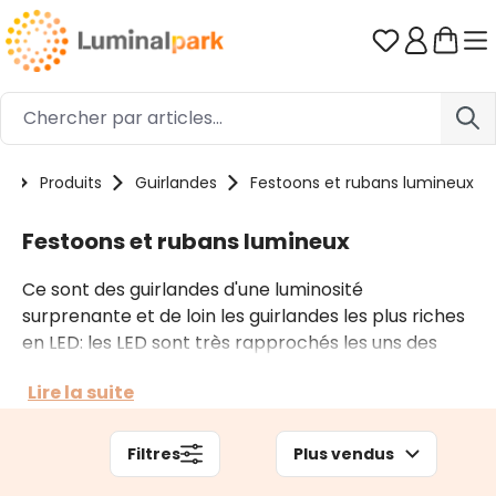
Passer au contenu principal
Vous avez 0
e
Produits
Guirlandes
Festoons et rubans lumineux
Festoons et rubans lumineux
Ce sont des guirlandes d'une luminosité
surprenante et de loin les guirlandes les plus riches
en LED: les LED sont très rapprochés les uns des
autres. De plus, ils regardent dans tous les
Lire la suite
directions ce qui donne un effet ruban pour un
grand impact décoratif. Certaines de ces
guirlandes sont alimentées à piles d'autres sont
Filtres
Plus vendus
alimentées sur secteur.