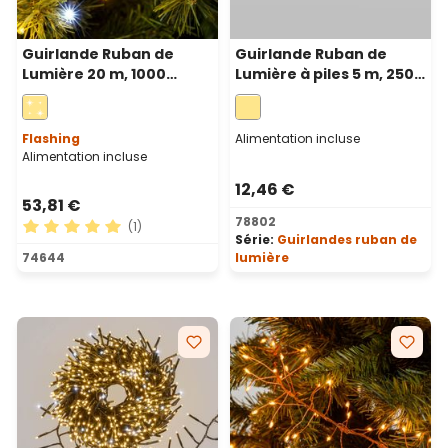
Guirlande Ruban de
Guirlande Ruban de
Lumière 20 m, 1000
Lumière à piles 5 m, 250
microled blanc chaud et
microled blanc chaud,
froid, câble métal vert
câble métal vert
Flashing
Alimentation incluse
Alimentation incluse
12,46 €
53,81 €
78802
(1)
Série:
Guirlandes ruban de
Note moyenne de 5 sur 5 étoiles
74644
lumière