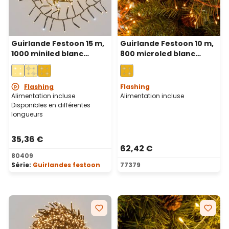
Guirlande Festoon 15 m,
Guirlande Festoon 10 m,
1000 miniled blanc
800 microled blanc
chaud et blanc froid,
chaud traditionnel et
câble vert
blanc chaud, câble
métallique cuivré
Flashing
Flashing
Alimentation incluse
Alimentation incluse
Disponibles en différentes
longueurs
35,36 €
62,42 €
80409
Série:
Guirlandes festoon
77379