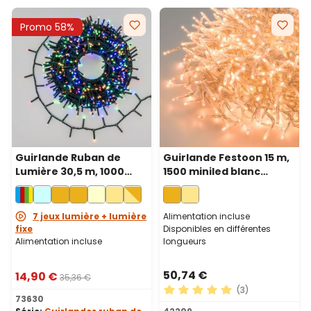
Promo 58%
Guirlande Ruban de
Guirlande Festoon 15 m,
Lumière 30,5 m, 1000
1500 miniled blanc
miniled multicolor, câble
chaud traditionnel,
vert
câble transparent
7 jeux lumière + lumière
Alimentation incluse
fixe
Disponibles en différentes
Alimentation incluse
longueurs
50,74 €
14,90 €
35,36 €
(3)
73630
Note moyenne de 5 sur 5 ét