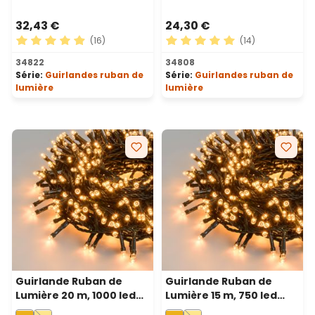
32,43 €
24,30 €
(16)
(14)
Note moyenne de 4.88 sur 5 étoiles
Note moyenne de 5 sur 5 ét
34822
34808
Série:
Guirlandes ruban de
Série:
Guirlandes ruban de
lumière
lumière
Guirlande Ruban de
Guirlande Ruban de
Lumière 20 m, 1000 led
Lumière 15 m, 750 led
blanc chaud
blanc chaud