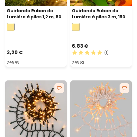
Guirlande Ruban de
Guirlande Ruban de
Lumière à piles 1,2 m, 60
Lumière à piles 3 m, 150
microled blanc chaud,
microled blanc chaud,
câble métal argenté
câble métal argenté
6,83 €
3,20 €
(1)
Note moyenne de 5 sur 5 ét
74545
74552