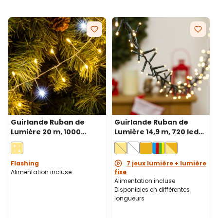
Guirlande Ruban de
Guirlande Ruban de
Lumière 20 m, 1000
Lumière 14,9 m, 720 led
microled blanc chaud et
blanc chaud, câble vert
blanc froid, câble métal
argenté
Flashing
7 jeux lumière + lumière
Alimentation incluse
fixe
Alimentation incluse
Disponibles en différentes
longueurs