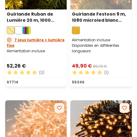
Guirlande Ruban de
Guirlande Festoon 9 m,
Lumière 20 m, 1000
1080 microled blanc
microled blanc chaud,
chaud traditionnel,
câble métal vert,
câble métal cuivré
intérieur
7 jeux lumière + lumière
Alimentation incluse
fixe
Disponibles en différentes
Alimentation incluse
longueurs
52,26 €
49,90 €
80,70 €
(3)
(1)
Note moyenne de 5 sur 5 étoiles
Note moyenne de 5 sur 5 ét
67714
55346