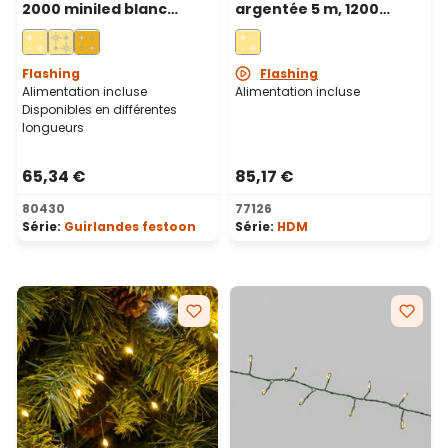
2000 miniled blanc
argentée 5 m, 1200
chaud et blanc froid,
microled blanc chaud et
câble vert
blanc froid, haute
densité
Flashing
Flashing
Alimentation incluse
Alimentation incluse
Disponibles en différentes
longueurs
65,34 €
85,17 €
80430
77126
Série:
Guirlandes festoon
Série:
HDM