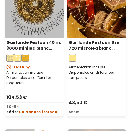
Guirlande Festoon 45 m,
Guirlande Festoon 6 m,
3000 miniled blanc
720 microled blanc
chaud, câble vert
chaud, câble métal
argenté
Flashing
Alimentation incluse
Alimentation incluse
Disponibles en différentes
Disponibles en différentes
longueurs
longueurs
104,53 €
43,50 €
80454
Série:
Guirlandes festoon
55315