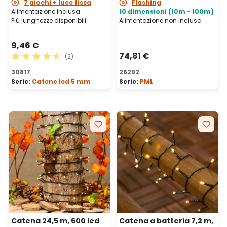
IP67
7 giochi + luce fissa
Flashing
Alimentazione inclusa
10 dimensioni (10m - 100m)
Più lunghezze disponibili
Alimentazione non inclusa
9,46 €
74,81 €
(2)
Valutazione media di 4.5 su 5 stelle
30817
26292
Serie:
Catene led 5 mm
Serie:
PML
Catena 24,5 m, 600 led
Catena a batteria 7,2 m,