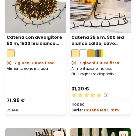
Catena con avvolgitore
Catena 36,5 m, 900 led
60 m, 1500 led bianco
bianco caldo, cavo
caldo, cavo verde
verde
7 giochi + luce fissa
7 giochi + luce fissa
Alimentazione inclusa
Alimentazione inclusa
Più lunghezze disponibili
31,20 €
(3)
71,96 €
Valutazione media di 5 su 5 
40090
75146
Serie:
Catene led 5 mm