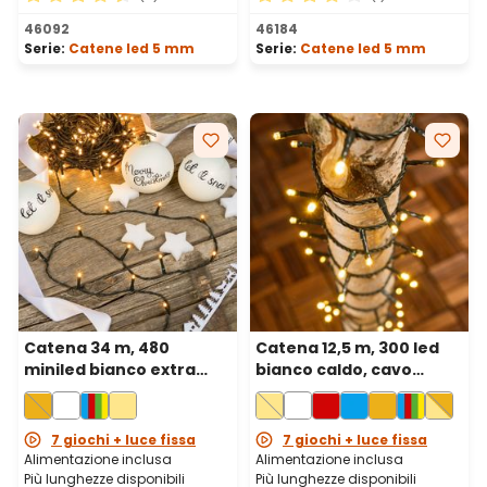
Valutazione media di 4.6 su 5 stelle
Valutazione media di 4 su 5 
46092
46184
Serie:
Catene led 5 mm
Serie:
Catene led 5 mm
Catena 34 m, 480
Catena 12,5 m, 300 led
miniled bianco extra
bianco caldo, cavo
caldo, cavo verde
verde
7 giochi + luce fissa
7 giochi + luce fissa
Alimentazione inclusa
Alimentazione inclusa
Più lunghezze disponibili
Più lunghezze disponibili