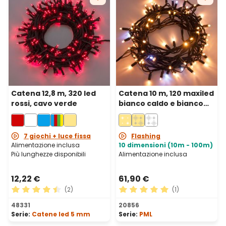
Catena 12,8 m, 320 led
Catena 10 m, 120 maxiled
rossi, cavo verde
bianco caldo e bianco
freddo, cavo verde,
prolungabile, IP67
7 giochi + luce fissa
Flashing
Alimentazione inclusa
10 dimensioni (10m - 100m)
Più lunghezze disponibili
Alimentazione inclusa
12,22 €
61,90 €
(2)
(1)
Valutazione media di 4.5 su 5 stelle
Valutazione media di 5 su 5 
48331
20856
Serie:
Catene led 5 mm
Serie:
PML