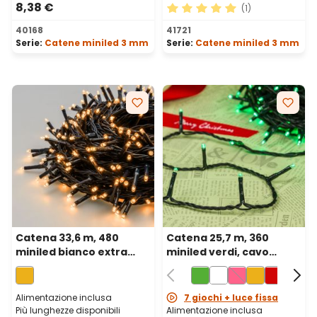
8,38 €
(1)
Valutazione media di 5 su 5 
40168
41721
Serie:
Catene miniled 3 mm
Serie:
Catene miniled 3 mm
Catena 33,6 m, 480
Catena 25,7 m, 360
miniled bianco extra
miniled verdi, cavo
caldo, cavo verde
verde
Alimentazione inclusa
7 giochi + luce fissa
Più lunghezze disponibili
Alimentazione inclusa