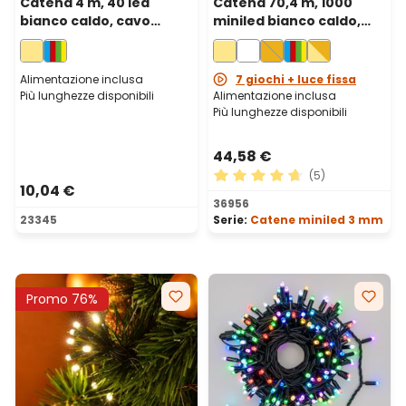
Catena 4 m, 40 led
Catena 70,4 m, 1000
bianco caldo, cavo
miniled bianco caldo,
verde
cavo verde
Alimentazione inclusa
7 giochi + luce fissa
Più lunghezze disponibili
Alimentazione inclusa
Più lunghezze disponibili
44,58 €
(5)
10,04 €
Valutazione media di 4.8 su 
36956
23345
Serie:
Catene miniled 3 mm
Promo 76%