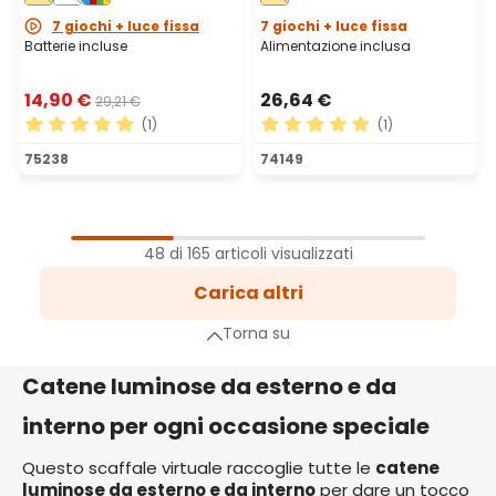
7 giochi + luce fissa
7 giochi + luce fissa
Batterie incluse
Alimentazione inclusa
14,90 €
26,64 €
29,21 €
(1)
(1)
Valutazione media di 5 su 5 stelle
Valutazione media di 5 su 5 
75238
74149
1
Pagina
48 di 165 articoli visualizzati
2
Carica altri
Pagina
3
Torna su
Pagina
a successiva
Catene luminose da esterno e da
interno per ogni occasione speciale
Questo scaffale virtuale raccoglie tutte le
catene
luminose da esterno e da interno
per dare un tocco