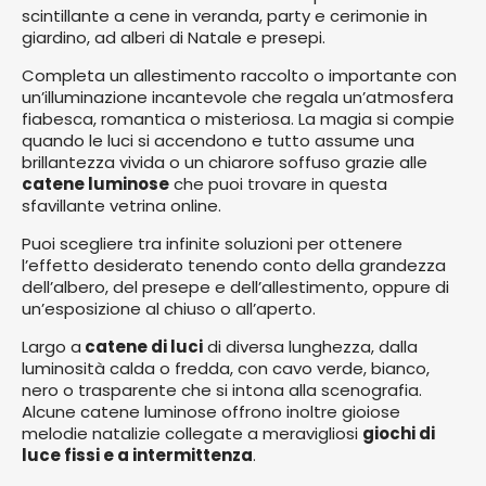
scintillante a cene in veranda, party e cerimonie in
giardino, ad alberi di Natale e presepi.
Completa un allestimento raccolto o importante con
un’illuminazione incantevole che regala un’atmosfera
fiabesca, romantica o misteriosa. La magia si compie
quando le luci si accendono e tutto assume una
brillantezza vivida o un chiarore soffuso grazie alle
catene luminose
che puoi trovare in questa
sfavillante vetrina online.
Puoi scegliere tra infinite soluzioni per ottenere
l’effetto desiderato tenendo conto della grandezza
dell’albero, del presepe e dell’allestimento, oppure di
un’esposizione al chiuso o all’aperto.
Largo a
catene di luci
di diversa lunghezza, dalla
luminosità calda o fredda, con cavo verde, bianco,
nero o trasparente che si intona alla scenografia.
Alcune catene luminose offrono inoltre gioiose
melodie natalizie collegate a meravigliosi
giochi di
luce fissi e a intermittenza
.