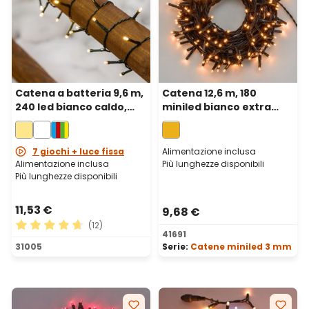
Catena a batteria 9,6 m,
Catena 12,6 m, 180
240 led bianco caldo,
miniled bianco extra
cavo verde
caldo, cavo verde
7 giochi + luce fissa
Alimentazione inclusa
Alimentazione inclusa
Più lunghezze disponibili
Più lunghezze disponibili
11,53 €
9,68 €
(12)
41691
Valutazione media di 4.75 su 5 stelle
31005
Serie:
Catene miniled 3 mm