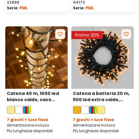
22898
44173
Serie:
PML
Serie:
PML
Promo 30%
Catena 40 m, 1000 led
Catena a batteria 20 m,
bianco caldo, cavo
500 led extra caldo,
verde
cavo verde, con
telecomando
7 giochi + luce fissa
7 giochi + luce fissa
Alimentazione inclusa
Alimentazione inclusa
Più lunghezze disponibili
Più lunghezze disponibili