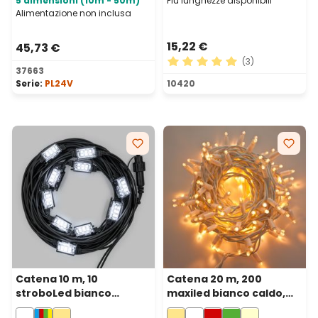
5 dimensioni (10m - 50m)
Più lunghezze disponibili
Alimentazione non inclusa
15,22 €
45,73 €
(3)
37663
Valutazione media di 5 su 5 
Serie:
PL24V
10420
Catena 10 m, 10
Catena 20 m, 200
stroboLed bianco
maxiled bianco caldo,
freddo, cavo nero,
cavo bianco,