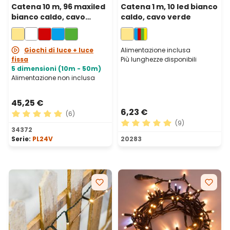
Catena 10 m, 96 maxiled
Catena 1 m, 10 led bianco
bianco caldo, cavo
caldo, cavo verde
trasparente,
prolungabile
Giochi di luce + luce
Alimentazione inclusa
fissa
Più lunghezze disponibili
5 dimensioni (10m - 50m)
Alimentazione non inclusa
45,25 €
6,23 €
(6)
(9)
Valutazione media di 5 su 5 stelle
34372
Valutazione media di 5 su 5 
Serie:
PL24V
20283