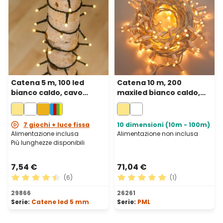
Catena 5 m, 100 led
Catena 10 m, 200
bianco caldo, cavo
maxiled bianco caldo,
verde
cavo bianco,
prolungabile, IP67
7 giochi + luce fissa
10 dimensioni (10m - 100m)
Alimentazione inclusa
Alimentazione non inclusa
Più lunghezze disponibili
7,54 €
71,04 €
(6)
(1)
Valutazione media di 4.5 su 5 stelle
Valutazione media di 5 su 5 
29866
26261
Serie:
Catene led 5 mm
Serie:
PML