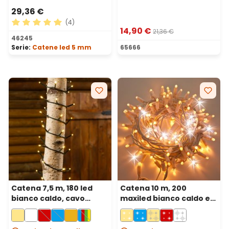
29,36 €
(4)
14,90 €
21,36 €
Valutazione media di 5 su 5 stelle
46245
Serie:
Catene led 5 mm
65666
Catena 7,5 m, 180 led
Catena 10 m, 200
bianco caldo, cavo
maxiled bianco caldo e
verde
bianco freddo, cavo
bianco, prolungabile,