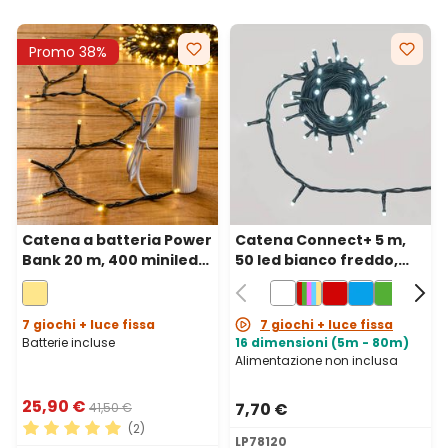
Promo 38%
Catena a batteria Power
Catena Connect+ 5 m,
Bank 20 m, 400 miniled
50 led bianco freddo,
bianco caldo, cavo
cavo verde,
verde
prolungabile
7 giochi + luce fissa
7 giochi + luce fissa
Batterie incluse
16 dimensioni (5m - 80m)
Alimentazione non inclusa
25,90 €
7,70 €
41,50 €
(2)
LP78120