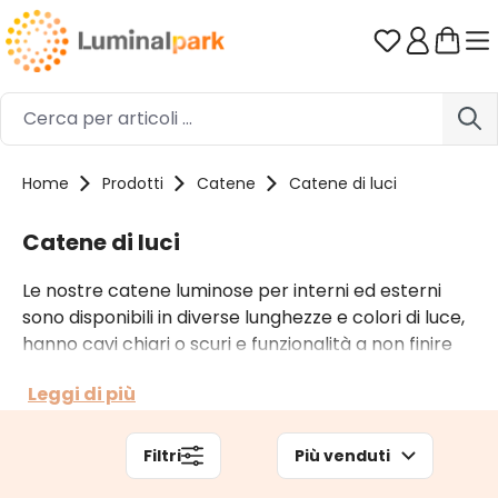
Passa al contenuto principale
Hai 0 artico
Home
Prodotti
Catene
Catene di luci
Catene di luci
Le nostre catene luminose per interni ed esterni
sono disponibili in diverse lunghezze e colori di luce,
hanno cavi chiari o scuri e funzionalità a non finire
grazie a innumerevoli giochi di luce e a molteplici
Leggi di più
accessori. A seconda del contesto di utilizzo puoi
optare anche per catene di luci professionali.
Filtri
Più venduti