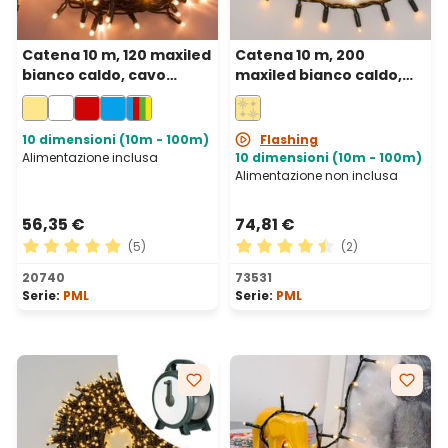
Catena 10 m, 120 maxiled
Catena 10 m, 200
bianco caldo, cavo
maxiled bianco caldo,
verde, prolungabile, IP67
cavo verde,
prolungabile, IP67
10 dimensioni (10m - 100m)
Flashing
Alimentazione inclusa
10 dimensioni (10m - 100m)
Alimentazione non inclusa
56,35 €
74,81 €
(5)
(2)
Valutazione media di 5 su 5 stelle
Valutazione media di 4.5 su 
20740
73531
Serie:
PML
Serie:
PML