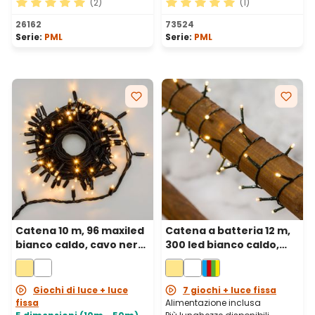
(2)
(1)
Valutazione media di 5 su 5 stelle
Valutazione media di 5 su 5 
26162
73524
Serie:
PML
Serie:
PML
Catena 10 m, 96 maxiled
Catena a batteria 12 m,
bianco caldo, cavo nero,
300 led bianco caldo,
prolungabile
cavo verde
Giochi di luce + luce
7 giochi + luce fissa
fissa
Alimentazione inclusa