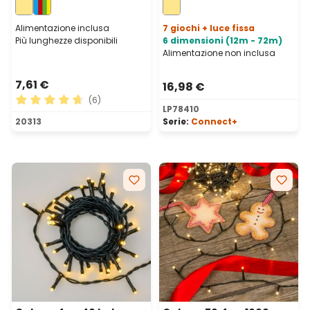
prolungabile
Alimentazione inclusa
7 giochi + luce fissa
Più lunghezze disponibili
6 dimensioni (12m - 72m)
Alimentazione non inclusa
7,61 €
16,98 €
(6)
LP78410
Valutazione media di 4.83 su 5 stelle
20313
Serie:
Connect+