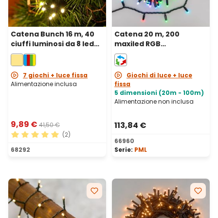
Catena Bunch 16 m, 40
Catena 20 m, 200
ciuffi luminosi da 8 led
maxiled RGB
bianco caldo, cavo
cambiacolore, cavo
verde
nero, prolungabile, IP67
7 giochi + luce fissa
Giochi di luce + luce
Alimentazione inclusa
fissa
5 dimensioni (20m - 100m)
Alimentazione non inclusa
9,89 €
113,84 €
41,50 €
(2)
66960
Valutazione media di 5 su 5 stelle
68292
Serie:
PML