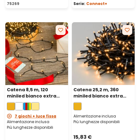
Valutazione media di 5 su 5 stelle
75269
Serie:
Connect+
Catena 8,5 m, 120
Catena 25,2 m, 360
miniled bianco extra
miniled bianco extra
caldo, cavo verde
caldo, cavo verde
7 giochi + luce fissa
Alimentazione inclusa
Alimentazione inclusa
Più lunghezze disponibili
Più lunghezze disponibili
15,83 €