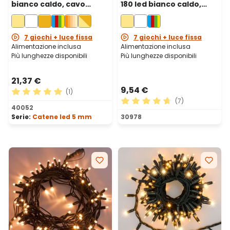
bianco caldo, cavo
180 led bianco caldo,
verde
cavo verde
7 giochi + luce fissa
7 giochi + luce fissa
Alimentazione inclusa
Alimentazione inclusa
Più lunghezze disponibili
Più lunghezze disponibili
21,37 €
9,54 €
(1)
(7)
Valutazione media di 5 su 5 stelle
40052
Valutazione media di 4.71 su
Serie:
Catene led 5 mm
30978