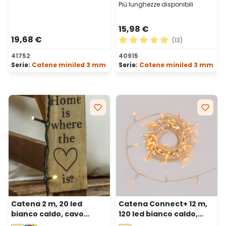
Più lunghezze disponibili
15,98 €
19,68 €
(13)
Valutazione media di 4.92 su
41752
40915
Serie:
Catene miniled 3 mm
Serie:
Catene miniled 3 mm
Catena 2 m, 20 led
Catena Connect+ 12 m,
bianco caldo, cavo
120 led bianco caldo,
verde
cavo trasparente,