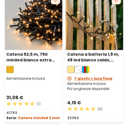
Catena 52,5 m, 750
Catena a batteria 1,9 m,
miniled bianco extra
48 led bianco caldo,
caldo, cavo verde
cavo verde
Alimentazione inclusa
7 giochi + luce fissa
Alimentazione inclusa
Più lunghezze disponibili
31,06 €
4,15 €
(1)
(8)
Valutazione media di 5 su 5 stelle
41783
Valutazione media di 4.88 su
Serie:
Catene miniled 3 mm
32354