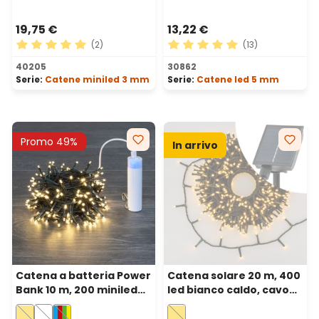
19,75 €
13,22 €
(2)
(13)
Valutazione media di 5 su 5 stelle
Valutazione media di 5 su 5 
40205
30862
Serie:
Catene miniled 3 mm
Serie:
Catene led 5 mm
Promo 49%
In arrivo
Catena a batteria Power
Catena solare 20 m, 400
Bank 10 m, 200 miniled
led bianco caldo, cavo
bianco caldo, cavo
verde, Power Bank con
verde
ricarica USB