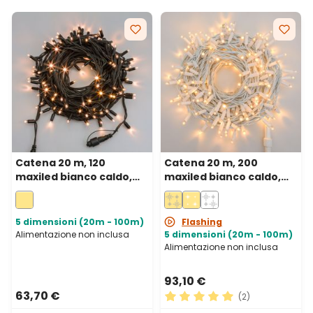
Catena 20 m, 120
Catena 20 m, 200
maxiled bianco caldo,
maxiled bianco caldo,
cavo verde,
cavo bianco,
prolungabile, IP67
prolungabile, IP67
5 dimensioni (20m - 100m)
Flashing
Alimentazione non inclusa
5 dimensioni (20m - 100m)
Alimentazione non inclusa
93,10 €
63,70 €
(2)
Valutazione media di 5 su 5 