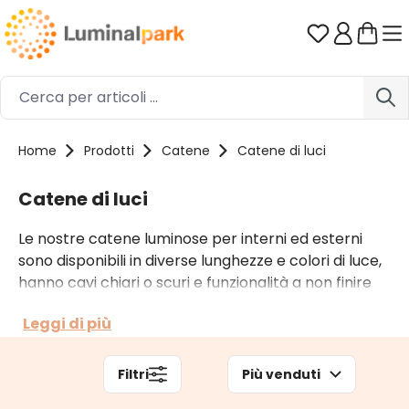
Passa al contenuto principale
Hai 0 artico
Home
Prodotti
Catene
Catene di luci
Catene di luci
Le nostre catene luminose per interni ed esterni
sono disponibili in diverse lunghezze e colori di luce,
hanno cavi chiari o scuri e funzionalità a non finire
grazie a innumerevoli giochi di luce e a molteplici
Leggi di più
accessori. A seconda del contesto di utilizzo puoi
optare anche per catene di luci professionali.
Filtri
Più venduti