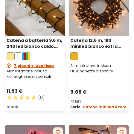
Catena a batteria 9,6 m,
Catena 12,6 m, 180
240 led bianco caldo,
miniled bianco extra
cavo verde
caldo, cavo verde
7 giochi + luce fissa
Alimentazione inclusa
Alimentazione inclusa
Più lunghezze disponibili
Più lunghezze disponibili
11,53 €
9,68 €
(12)
41691
Valutazione media di 4.75 su 5 stelle
31005
Serie:
Catene miniled 3 mm