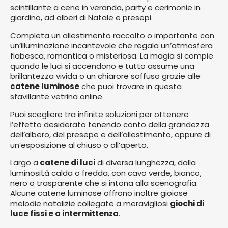
scintillante a cene in veranda, party e cerimonie in
giardino, ad alberi di Natale e presepi.
Completa un allestimento raccolto o importante con
un’illuminazione incantevole che regala un’atmosfera
fiabesca, romantica o misteriosa. La magia si compie
quando le luci si accendono e tutto assume una
brillantezza vivida o un chiarore soffuso grazie alle
catene luminose
che puoi trovare in questa
sfavillante vetrina online.
Puoi scegliere tra infinite soluzioni per ottenere
l’effetto desiderato tenendo conto della grandezza
dell’albero, del presepe e dell’allestimento, oppure di
un’esposizione al chiuso o all’aperto.
Largo a
catene di luci
di diversa lunghezza, dalla
luminosità calda o fredda, con cavo verde, bianco,
nero o trasparente che si intona alla scenografia.
Alcune catene luminose offrono inoltre gioiose
melodie natalizie collegate a meravigliosi
giochi di
luce fissi e a intermittenza
.