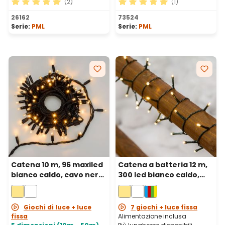
(2)
(1)
Valutazione media di 5 su 5 stelle
Valutazione media di 5 su 5 
26162
73524
Serie:
PML
Serie:
PML
Catena 10 m, 96 maxiled
Catena a batteria 12 m,
bianco caldo, cavo nero,
300 led bianco caldo,
prolungabile
cavo verde
Giochi di luce + luce
7 giochi + luce fissa
fissa
Alimentazione inclusa