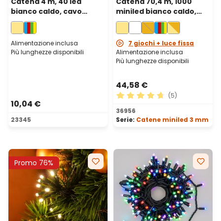
Catena 4 m, 40 led
Catena 70,4 m, 1000
bianco caldo, cavo
miniled bianco caldo,
verde
cavo verde
Alimentazione inclusa
7 giochi + luce fissa
Più lunghezze disponibili
Alimentazione inclusa
Più lunghezze disponibili
44,58 €
(5)
10,04 €
Valutazione media di 4.8 su 
36956
23345
Serie:
Catene miniled 3 mm
Promo 76%