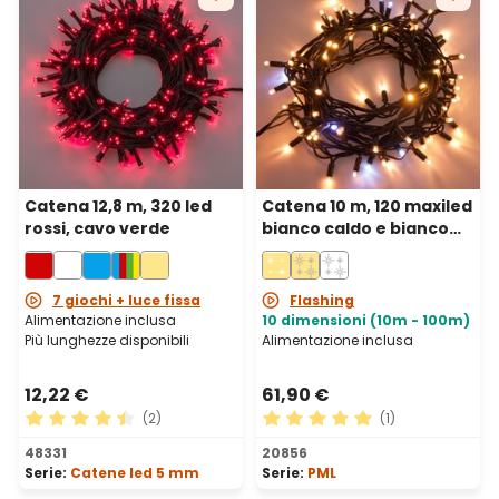
Catena 12,8 m, 320 led
Catena 10 m, 120 maxiled
rossi, cavo verde
bianco caldo e bianco
freddo, cavo verde,
prolungabile, IP67
7 giochi + luce fissa
Flashing
Alimentazione inclusa
10 dimensioni (10m - 100m)
Più lunghezze disponibili
Alimentazione inclusa
12,22 €
61,90 €
(2)
(1)
Valutazione media di 4.5 su 5 stelle
Valutazione media di 5 su 5 
48331
20856
Serie:
Catene led 5 mm
Serie:
PML