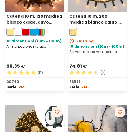
Catena 10 m, 120 maxiled
Catena 10 m, 200
bianco caldo, cavo
maxiled bianco caldo,
verde, prolungabile, IP67
cavo verde,
prolungabile, IP67
10 dimensioni (10m - 100m)
Flashing
Alimentazione inclusa
10 dimensioni (10m - 100m)
Alimentazione non inclusa
56,35 €
74,81 €
(5)
(2)
Valutazione media di 5 su 5 stelle
Valutazione media di 4.5 su 
20740
73531
Serie:
PML
Serie:
PML