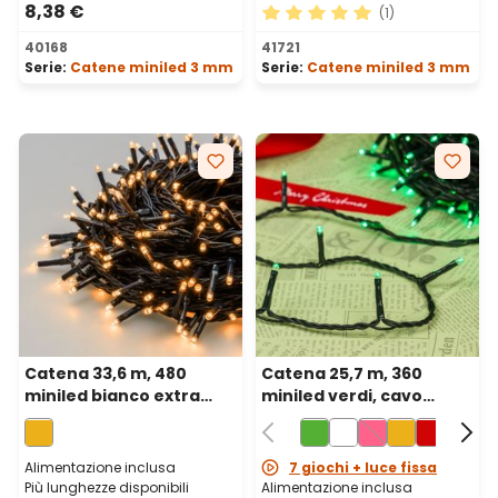
8,38 €
(1)
Valutazione media di 5 su 5 
40168
41721
Serie:
Catene miniled 3 mm
Serie:
Catene miniled 3 mm
Catena 33,6 m, 480
Catena 25,7 m, 360
miniled bianco extra
miniled verdi, cavo
caldo, cavo verde
verde
Alimentazione inclusa
7 giochi + luce fissa
Più lunghezze disponibili
Alimentazione inclusa