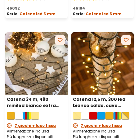
Valutazione media di 4.6 su 5 stelle
Valutazione media di 4 su 5 
46092
46184
Serie:
Catene led 5 mm
Serie:
Catene led 5 mm
Catena 34 m, 480
Catena 12,5 m, 300 led
miniled bianco extra
bianco caldo, cavo
caldo, cavo verde
verde
7 giochi + luce fissa
7 giochi + luce fissa
Alimentazione inclusa
Alimentazione inclusa
Più lunghezze disponibili
Più lunghezze disponibili