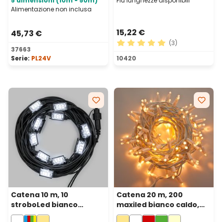
5 dimensioni (10m - 50m)
Più lunghezze disponibili
Alimentazione non inclusa
15,22 €
45,73 €
(3)
37663
Valutazione media di 5 su 5 
Serie:
PL24V
10420
Catena 10 m, 10
Catena 20 m, 200
stroboLed bianco
maxiled bianco caldo,
freddo, cavo nero,
cavo bianco,