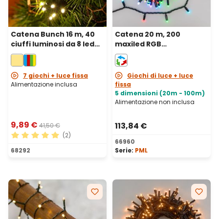
Catena Bunch 16 m, 40
Catena 20 m, 200
ciuffi luminosi da 8 led
maxiled RGB
bianco caldo, cavo
cambiacolore, cavo
verde
nero, prolungabile, IP67
7 giochi + luce fissa
Giochi di luce + luce
Alimentazione inclusa
fissa
5 dimensioni (20m - 100m)
Alimentazione non inclusa
9,89 €
113,84 €
41,50 €
(2)
66960
Valutazione media di 5 su 5 stelle
68292
Serie:
PML