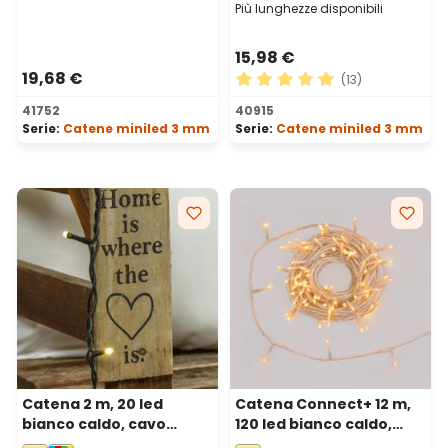
Più lunghezze disponibili
15,98 €
19,68 €
(13)
Valutazione media di 4.92 su
41752
40915
Serie:
Catene miniled 3 mm
Serie:
Catene miniled 3 mm
Catena 2 m, 20 led
Catena Connect+ 12 m,
bianco caldo, cavo
120 led bianco caldo,
verde
cavo trasparente,