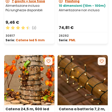
IP67
7 giochi + luce fissa
Flashing
Alimentazione inclusa
10 dimensioni (10m - 100m)
Più lunghezze disponibili
Alimentazione non inclusa
9,46 €
74,81 €
(2)
Valutazione media di 4.5 su 5 stelle
30817
26292
Serie:
Catene led 5 mm
Serie:
PML
Catena 24,5 m, 600 led
Catena a batteria 7,2 m,