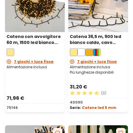
Catena con avvolgitore
Catena 36,5 m, 900 led
60 m, 1500 led bianco
bianco caldo, cavo
caldo, cavo verde
verde
7 giochi + luce fissa
7 giochi + luce fissa
Alimentazione inclusa
Alimentazione inclusa
Più lunghezze disponibili
31,20 €
(3)
71,96 €
Valutazione media di 5 su 5 
40090
75146
Serie:
Catene led 5 mm