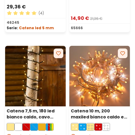
29,36 €
(4)
14,90 €
21,36 €
Valutazione media di 5 su 5 stelle
46245
Serie:
Catene led 5 mm
65666
Catena 7,5 m, 180 led
Catena 10 m, 200
bianco caldo, cavo
maxiled bianco caldo e
verde
bianco freddo, cavo
bianco, prolungabile,