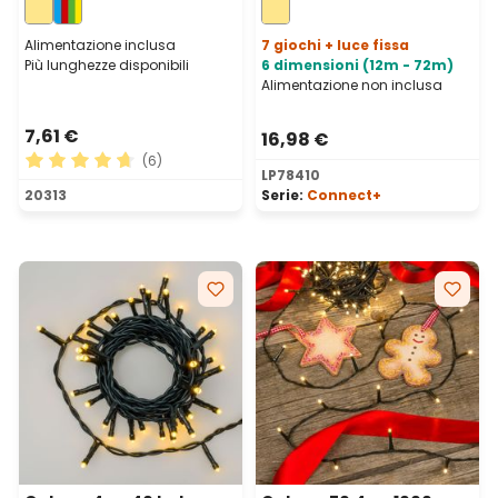
prolungabile
Alimentazione inclusa
7 giochi + luce fissa
Più lunghezze disponibili
6 dimensioni (12m - 72m)
Alimentazione non inclusa
7,61 €
16,98 €
(6)
LP78410
Valutazione media di 4.83 su 5 stelle
20313
Serie:
Connect+