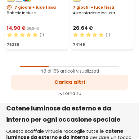
7 giochi + luce fissa
7 giochi + luce fissa
Batterie incluse
Alimentazione inclusa
14,90 €
26,64 €
29,21 €
(1)
(1)
Valutazione media di 5 su 5 stelle
Valutazione media di 5 su 5 
75238
74149
1
Pagina
48 di 165 articoli visualizzati
2
Carica altri
Pagina
3
Torna su
Pagina
a successiva
Catene luminose da esterno e da
interno per ogni occasione speciale
Questo scaffale virtuale raccoglie tutte le
catene
luminose da esterno e da interno
per dare un tocco