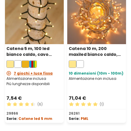
Catena 5 m, 100 led
Catena 10 m, 200
bianco caldo, cavo
maxiled bianco caldo,
verde
cavo bianco,
prolungabile, IP67
7 giochi + luce fissa
10 dimensioni (10m - 100m)
Alimentazione inclusa
Alimentazione non inclusa
Più lunghezze disponibili
7,54 €
71,04 €
(6)
(1)
Valutazione media di 4.5 su 5 stelle
Valutazione media di 5 su 5 
29866
26261
Serie:
Catene led 5 mm
Serie:
PML