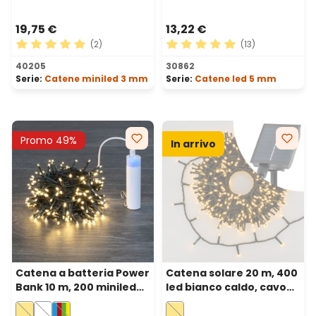
19,75 €
13,22 €
(2)
(13)
Valutazione media di 5 su 5 stelle
Valutazione media di 5 su 5 
40205
30862
Serie:
Catene miniled 3 mm
Serie:
Catene led 5 mm
Promo 49%
In arrivo
Catena a batteria Power
Catena solare 20 m, 400
Bank 10 m, 200 miniled
led bianco caldo, cavo
bianco caldo, cavo
verde, Power Bank con
verde
ricarica USB