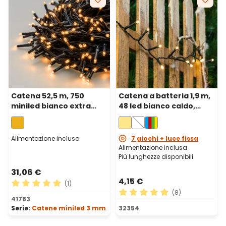
Catena 52,5 m, 750
Catena a batteria 1,9 m,
miniled bianco extra
48 led bianco caldo,
caldo, cavo verde
cavo verde
Alimentazione inclusa
7 giochi + luce fissa
Alimentazione inclusa
Più lunghezze disponibili
31,06 €
4,15 €
(1)
(8)
Valutazione media di 5 su 5 stelle
41783
Valutazione media di 4.88 su
Serie:
Catene miniled 3 mm
32354