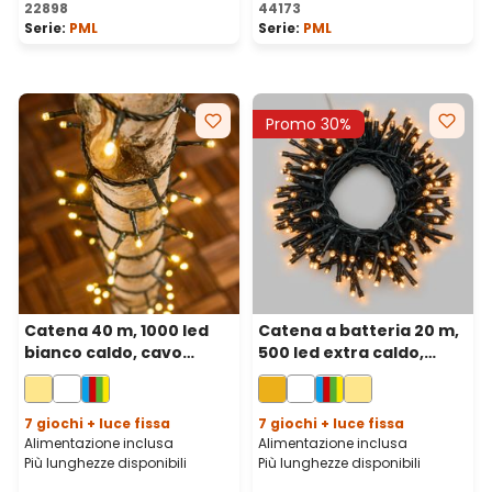
22898
44173
Serie:
PML
Serie:
PML
Promo 30%
Catena 40 m, 1000 led
Catena a batteria 20 m,
bianco caldo, cavo
500 led extra caldo,
verde
cavo verde, con
telecomando
7 giochi + luce fissa
7 giochi + luce fissa
Alimentazione inclusa
Alimentazione inclusa
Più lunghezze disponibili
Più lunghezze disponibili