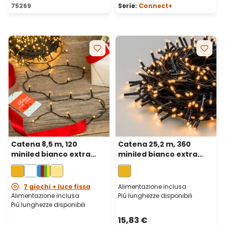
Valutazione media di 5 su 5 stelle
75269
Serie:
Connect+
Catena 8,5 m, 120
Catena 25,2 m, 360
miniled bianco extra
miniled bianco extra
caldo, cavo verde
caldo, cavo verde
7 giochi + luce fissa
Alimentazione inclusa
Alimentazione inclusa
Più lunghezze disponibili
Più lunghezze disponibili
15,83 €