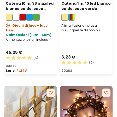
Catena 10 m, 96 maxiled
Catena 1 m, 10 led bianco
bianco caldo, cavo
caldo, cavo verde
trasparente,
prolungabile
Giochi di luce + luce
Alimentazione inclusa
fissa
Più lunghezze disponibili
5 dimensioni (10m - 50m)
Alimentazione non inclusa
45,25 €
6,23 €
(6)
(9)
Valutazione media di 5 su 5 stelle
34372
Valutazione media di 5 su 5 
Serie:
PL24V
20283