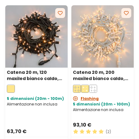
Catena 20 m, 120
Catena 20 m, 200
maxiled bianco caldo,
maxiled bianco caldo,
cavo verde,
cavo bianco,
prolungabile, IP67
prolungabile, IP67
5 dimensioni (20m - 100m)
Flashing
Alimentazione non inclusa
5 dimensioni (20m - 100m)
Alimentazione non inclusa
93,10 €
63,70 €
(2)
Valutazione media di 5 su 5 