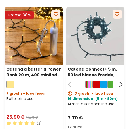
Promo 38%
Catena a batteria Power
Catena Connect+ 5 m,
Bank 20 m, 400 miniled
50 led bianco freddo,
bianco caldo, cavo
cavo verde,
verde
prolungabile
7 giochi + luce fissa
7 giochi + luce fissa
Batterie incluse
16 dimensioni (5m - 80m)
Alimentazione non inclusa
25,90 €
7,70 €
41,50 €
(2)
LP78120