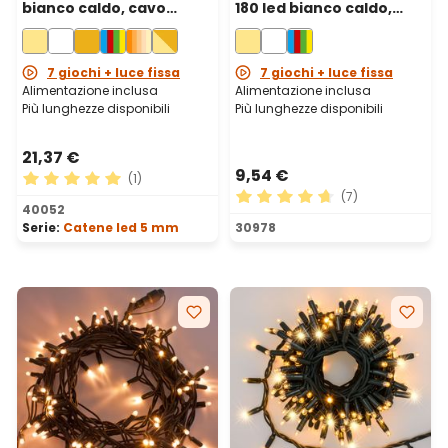
bianco caldo, cavo
180 led bianco caldo,
verde
cavo verde
7 giochi + luce fissa
7 giochi + luce fissa
Alimentazione inclusa
Alimentazione inclusa
Più lunghezze disponibili
Più lunghezze disponibili
21,37 €
9,54 €
(1)
(7)
Valutazione media di 5 su 5 stelle
40052
Valutazione media di 4.71 su
Serie:
Catene led 5 mm
30978