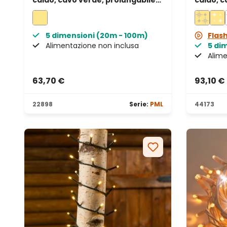
caldo, cavo verde, prolungabile,
caldo, c
IP67
IP67
5 dimensioni (20m - 100m)
Flas
Alimentazione non inclusa
5 di
Alime
63,70 €
93,10 €
22898
Serie:
PML
44173