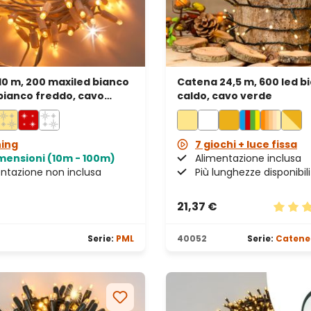
10 m, 200 maxiled bianco
Catena 24,5 m, 600 led b
bianco freddo, cavo
caldo, cavo verde
prolungabile, IP67
hing
7 giochi + luce fissa
imensioni (10m - 100m)
Alimentazione inclusa
ntazione non inclusa
Più lunghezze disponibili
21,37 €
lle
Valutaz
Serie:
PML
40052
Serie:
Catene