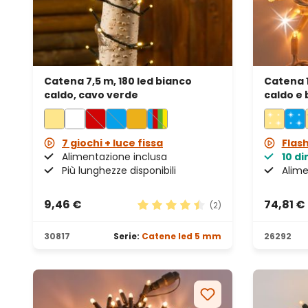
Catena 7,5 m, 180 led bianco
Catena 
caldo, cavo verde
caldo e 
bianco, 
7 giochi + luce fissa
Flas
Alimentazione inclusa
10 d
Più lunghezze disponibili
Alime
9,46 €
74,81 €
(2)
Valutazione media di 4.5 su 5 ste
30817
Serie:
Catene led 5 mm
26292