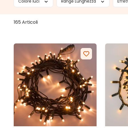
Colore luci
Range Lunghezza
Effet
165 Articoli