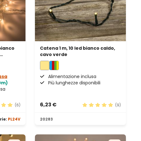
bianco
Catena 1 m, 10 led bianco caldo,
cavo verde
issa
Alimentazione inclusa
50m)
Più lunghezze disponibili
usa
6,23 €
(6)
(9)
ione media di 5 su 5 stelle
Valutazione media di 5 s
rie:
PL24V
20283