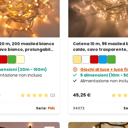
20 m, 200 maxiled bianco
Catena 10 m, 96 maxiled 
avo bianco, prolungabile,
caldo, cavo trasparente,
prolungabile
mensioni (20m - 100m)
Giochi di luce + luce f
ntazione non inclusa
5 dimensioni (10m - 
Alimentazione non incl
€
45,25 €
(2)
e
Valutazione media di 5 su 5 stelle
Valutaz
Serie:
PML
34372
Se