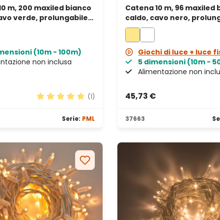
10 m, 200 maxiled bianco
Catena 10 m, 96 maxiled 
avo verde, prolungabile,
caldo, cavo nero, prolun
imensioni (10m - 100m)
Giochi di luce + luce f
ntazione non inclusa
5 dimensioni (10m - 
Alimentazione non incl
45,73 €
(1)
le
Valutazione media di 5 su 5 stelle
Serie:
PML
37663
Se