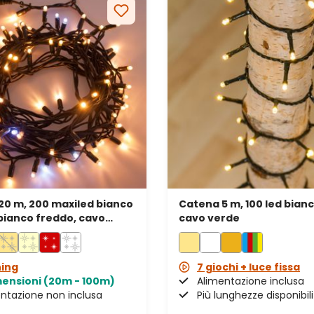
20 m, 200 maxiled bianco
Catena 5 m, 100 led bianc
bianco freddo, cavo
cavo verde
rolungabile, IP67
hing
7 giochi + luce fissa
mensioni (20m - 100m)
Alimentazione inclusa
ntazione non inclusa
Più lunghezze disponibili