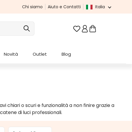
Chi siamo
Aiuto e Contatti
Italia
Hai 0 articoli nella list
Novità
Outlet
Blog
i chiari o scuri e funzionalità a non finire grazie a
atene di luci professionali.