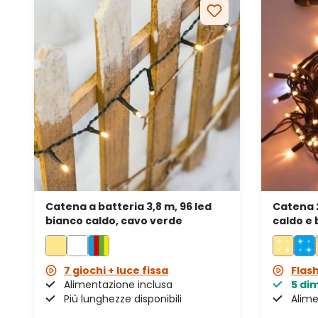
Catena a batteria 3,8 m, 96 led
Catena 
bianco caldo, cavo verde
caldo e 
verde, p
7 giochi + luce fissa
Flas
Alimentazione inclusa
5 di
Più lunghezze disponibili
Alime