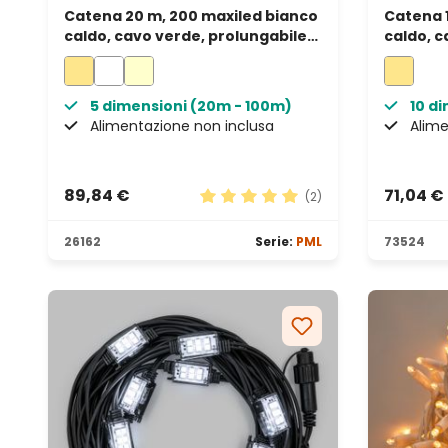
Catena 20 m, 200 maxiled bianco
Catena 
caldo, cavo verde, prolungabile,
caldo, c
IP67
IP67
5 dimensioni (20m - 100m)
10 d
Alimentazione non inclusa
Alime
89,84 €
71,04 €
(2)
Valutazione media di 5 su 5 stel
26162
Serie:
PML
73524