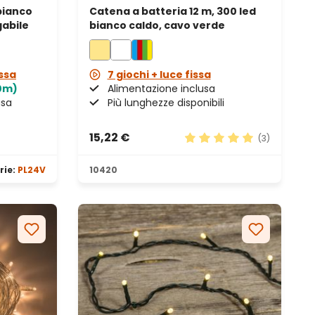
bianco
Catena a batteria 12 m, 300 led
gabile
bianco caldo, cavo verde
issa
7 giochi + luce fissa
50m)
Alimentazione inclusa
usa
Più lunghezze disponibili
15,22 €
(3)
Valutazione media di 5 s
rie:
PL24V
10420