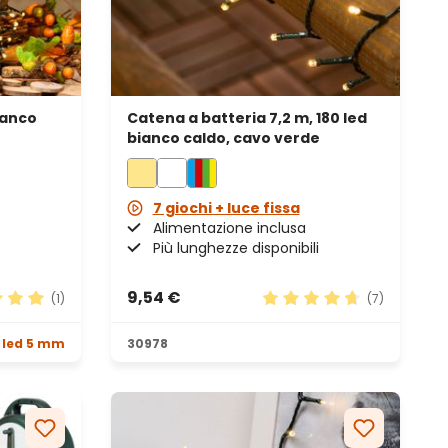
ianco
Catena a batteria 7,2 m, 180 led
bianco caldo, cavo verde
7 giochi + luce fissa
Alimentazione inclusa
Più lunghezze disponibili
9,54 €
(1)
(7)
ione media di 5 su 5 stelle
Valutazione media di 4.71
 led 5 mm
30978