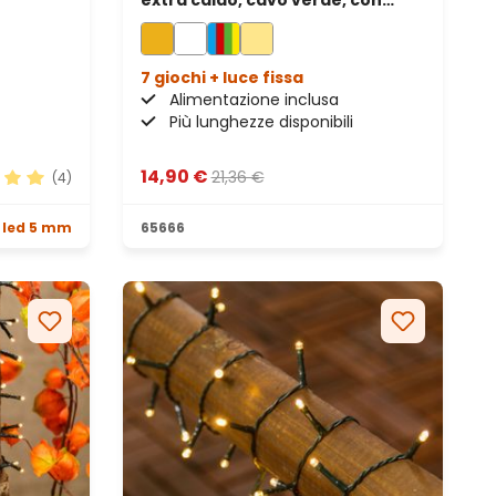
extra caldo, cavo verde, con
telecomando
7 giochi + luce fissa
Alimentazione inclusa
Più lunghezze disponibili
14,90 €
21,36 €
(4)
ione media di 5 su 5 stelle
 led 5 mm
65666