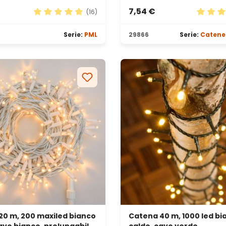
7,54 €
(16)
elle
Valutazione media di 4.88 su 5 stelle
Valutaz
Serie:
PML
29866
Serie:
Catene
20 m, 200 maxiled bianco
Catena 40 m, 1000 led bi