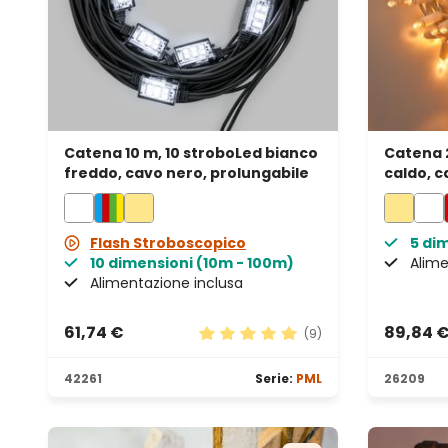
Catena 10 m, 10 stroboLed bianco
Catena 
freddo, cavo nero, prolungabile
caldo, c
IP67
Flash Stroboscopico
5 di
10 dimensioni (10m - 100m)
Alime
Alimentazione inclusa
61,74 €
89,84 
(9)
Valutazione media di 5 su 5 stell
42261
Serie:
PML
26209