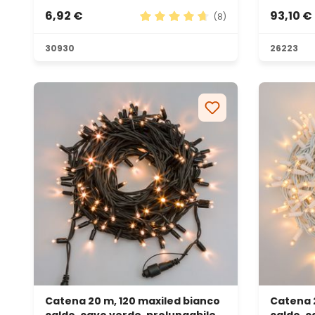
6,92 €
93,10 €
(8)
Valutazione media di 4.63 su 5 st
30930
26223
Catena 20 m, 120 maxiled bianco
Catena 