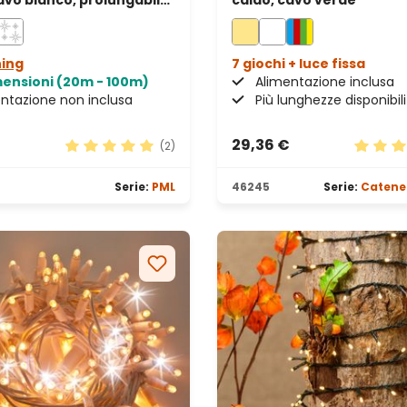
avo bianco, prolungabile,
caldo, cavo verde
hing
7 giochi + luce fissa
mensioni (20m - 100m)
Alimentazione inclusa
ntazione non inclusa
Più lunghezze disponibili
29,36 €
(2)
Valutazione media di 5 su 5 stelle
Valutaz
Serie:
PML
46245
Serie:
Catene