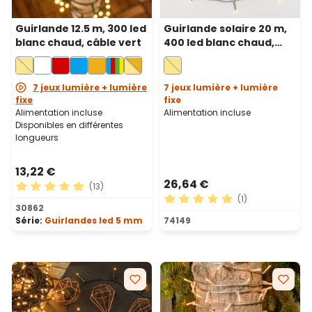
Guirlande 12.5 m, 300 led
Guirlande solaire 20 m,
blanc chaud, câble vert
400 led blanc chaud,
câble vert, Power Bank
avec recharge USB
7 jeux lumière + lumière
7 jeux lumière + lumière
fixe
fixe
Alimentation incluse
Alimentation incluse
Disponibles en différentes
longueurs
13,22 €
26,64 €
(13)
(1)
Note moyenne de 5 sur 5 étoiles
30862
Note moyenne de 5 sur 5 ét
Série:
Guirlandes led 5 mm
74149