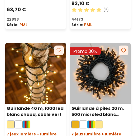
93,10 €
63,70 €
(2)
Note moyenne de 5 sur 5 ét
22898
44173
Série:
PML
Série:
PML
Promo 30%
Guirlande 40 m, 1000 led
Guirlande à piles 20 m,
blanc chaud, câble vert
500 microled blanc
chaud traditionnel,
câble vert, avec
télécommande
7 jeux lumière + lumière
7 jeux lumière + lumière