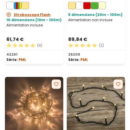
câble noir, prolongeable
câble blanc,
prolongeable, IP67
Stroboscope Flash
5 dimensions (20m - 100m)
10 dimensions (10m - 100m)
Alimentation non incluse
Alimentation incluse
61,74 €
89,84 €
(9)
(2)
Note moyenne de 5 sur 5 étoiles
Note moyenne de 5 sur 5 ét
42261
26209
Série:
PML
Série:
PML