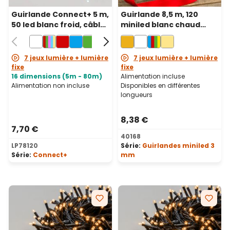
Guirlande Connect+ 5 m,
Guirlande 8,5 m, 120
50 led blanc froid, câble
miniled blanc chaud
vert, prolongeable
traditionnel, câble vert
7 jeux lumière + lumière
7 jeux lumière + lumière
fixe
fixe
16 dimensions (5m - 80m)
Alimentation incluse
Alimentation non incluse
Disponibles en différentes
longueurs
8,38 €
7,70 €
40168
LP78120
Série:
Guirlandes miniled 3
Série:
Connect+
mm