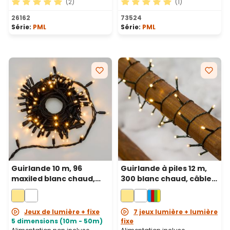
(2)
(1)
Note moyenne de 5 sur 5 étoiles
Note moyenne de 5 sur 5 ét
26162
73524
Série:
PML
Série:
PML
Guirlande 10 m, 96
Guirlande à piles 12 m,
maxiled blanc chaud,
300 blanc chaud, câble
câble noir, prolongeable
vert
Jeux de lumière + fixe
7 jeux lumière + lumière
5 dimensions (10m - 50m)
fixe