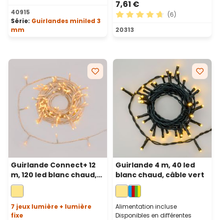
7,61 €
Note moyenne de 4.92 sur 5 étoiles
40915
(6)
Série:
Guirlandes miniled 3
Note moyenne de 4.83 sur 5
mm
20313
Guirlande Connect+ 12
Guirlande 4 m, 40 led
m, 120 led blanc chaud,
blanc chaud, câble vert
câble transparent,
prolongeable
7 jeux lumière + lumière
Alimentation incluse
fixe
Disponibles en différentes