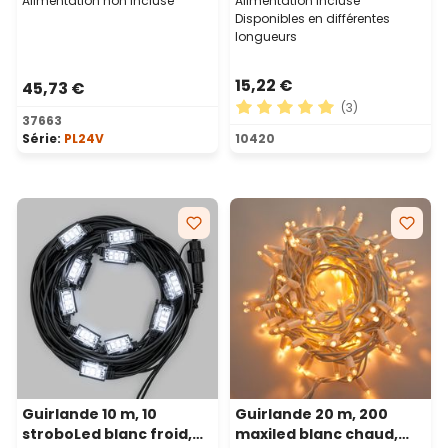
Alimentation non incluse
Alimentation incluse
Disponibles en différentes
longueurs
15,22 €
45,73 €
(3)
37663
Note moyenne de 5 sur 5 ét
Série:
PL24V
10420
Guirlande 10 m, 10
Guirlande 20 m, 200
stroboLed blanc froid,
maxiled blanc chaud,