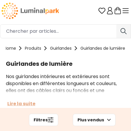
Passer au contenu principal
Vous avez 0
Home
Produits
Guirlandes
Guirlandes de lumière
Guirlandes de lumière
Nos guirlandes intérieures et extérieures sont
disponibles en différentes longueurs et couleurs,
elles ont des câbles clairs ou foncés et une
fonctionnalité sans fin grâce à d'innombrables jeux
Lire la suite
de lumière et de multiples accessoires. Selon le
contexte, vous pouvez opter pour des guirlandes
prolongeables comme pour des guirlandes
Filtres
Plus vendus
professionnelles.