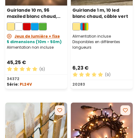
Guirlande 10 m, 96
Guirlande 1 m, 10 led
maxiled blanc chaud,
blanc chaud, câble vert
câble transparent,
prolongeable
Jeux de lumière + fixe
Alimentation incluse
5 dimensions (10m - 50m)
Disponibles en différentes
Alimentation non incluse
longueurs
45,25 €
6,23 €
(6)
(9)
Note moyenne de 5 sur 5 étoiles
34372
Note moyenne de 5 sur 5 ét
Série:
PL24V
20283