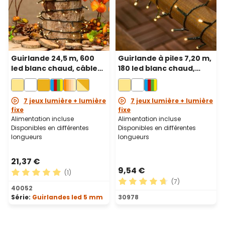
Guirlande 24,5 m, 600
Guirlande à piles 7,20 m,
led blanc chaud, câble
180 led blanc chaud,
vert
câble vert
7 jeux lumière + lumière
7 jeux lumière + lumière
fixe
fixe
Alimentation incluse
Alimentation incluse
Disponibles en différentes
Disponibles en différentes
longueurs
longueurs
21,37 €
9,54 €
(1)
(7)
Note moyenne de 5 sur 5 étoiles
40052
Note moyenne de 4.71 sur 5
Série:
Guirlandes led 5 mm
30978