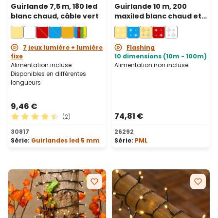
Guirlande 7,5 m, 180 led
Guirlande 10 m, 200
blanc chaud, câble vert
maxiled blanc chaud et
blanc froid, câble blanc,
prolongeable, IP67
7 jeux lumière + lumière
Flashing
fixe
10 dimensions (10m - 100m)
Alimentation incluse
Alimentation non incluse
Disponibles en différentes
longueurs
9,46 €
74,81 €
(2)
Note moyenne de 4.5 sur 5 étoiles
30817
26292
Série:
Guirlandes led 5 mm
Série:
PML