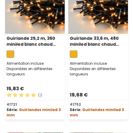
Guirlande 25,2 m, 360
Guirlande 33,6 m, 480
miniled blanc chaud
miniled blanc chaud
traditionnel, câble vert
traditionnel, câble vert
Alimentation incluse
Alimentation incluse
Disponibles en différentes
Disponibles en différentes
longueurs
longueurs
15,83 €
19,68 €
(1)
Note moyenne de 5 sur 5 étoiles
41721
41752
Série:
Guirlandes miniled 3
Série:
Guirlandes miniled 3
mm
mm