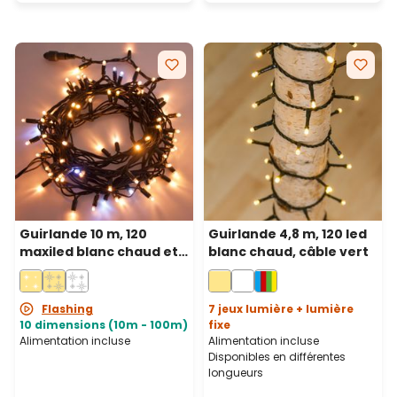
Guirlande 10 m, 120
Guirlande 4,8 m, 120 led
maxiled blanc chaud et
blanc chaud, câble vert
blanc froid, câble vert,
prolongeable, IP67
Flashing
7 jeux lumière + lumière
10 dimensions (10m - 100m)
fixe
Alimentation incluse
Alimentation incluse
Disponibles en différentes
longueurs