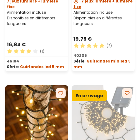
7 jeux lumière + lumière
7 jeux lumière + lumière
fixe
fixe
Alimentation incluse
Alimentation incluse
Disponibles en différentes
Disponibles en différentes
longueurs
longueurs
19,75 €
16,84 €
(2)
(1)
Note moyenne de 5 sur 5 ét
40205
Note moyenne de 4 sur 5 étoiles
46184
Série:
Guirlandes miniled 3
Série:
Guirlandes led 5 mm
mm
En arrivage