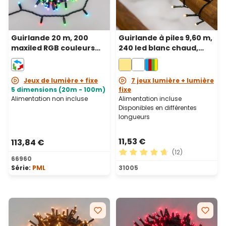
Guirlande 20 m, 200
Guirlande à piles 9,60 m,
maxiled RGB couleurs
240 led blanc chaud,
changeantes, câble
câble vert
noir, prolongeable, IP67
Jeux de lumière + fixe
7 jeux lumière + lumière
5 dimensions (20m - 100m)
fixe
Alimentation non incluse
Alimentation incluse
Disponibles en différentes
longueurs
11,53 €
113,84 €
(12)
66960
Note moyenne de 4.75 sur 5
Série:
PML
31005