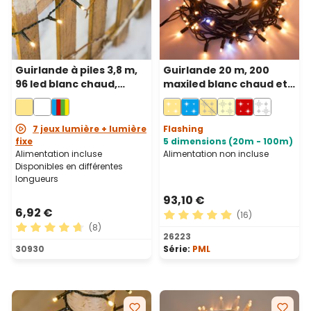
Guirlande à piles 3,8 m,
Guirlande 20 m, 200
96 led blanc chaud,
maxiled blanc chaud et
câble vert
blanc froid, câble vert,
prolongeable, IP67
7 jeux lumière + lumière
Flashing
fixe
5 dimensions (20m - 100m)
Alimentation incluse
Alimentation non incluse
Disponibles en différentes
longueurs
93,10 €
6,92 €
(16)
(8)
Note moyenne de 4.88 sur 5
26223
Note moyenne de 4.63 sur 5 étoiles
30930
Série:
PML