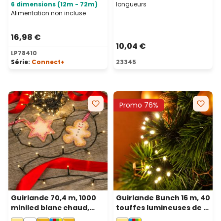
6 dimensions (12m - 72m)
longueurs
Alimentation non incluse
16,98 €
10,04 €
LP78410
Série:
Connect+
23345
Promo 76%
Guirlande 70,4 m, 1000
Guirlande Bunch 16 m, 40
miniled blanc chaud,
touffes lumineuses de 8
câble vert
led blanc chaud, câble