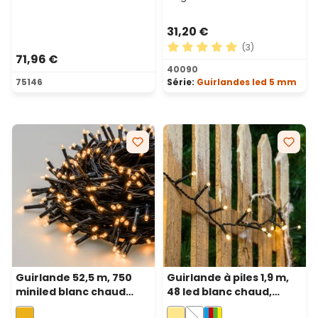
31,20 €
(3)
71,96 €
Note moyenne de 5 sur 5 ét
40090
75146
Série:
Guirlandes led 5 mm
Guirlande 52,5 m, 750
Guirlande à piles 1,9 m,
miniled blanc chaud
48 led blanc chaud,
traditionnel, câble vert
câble vert