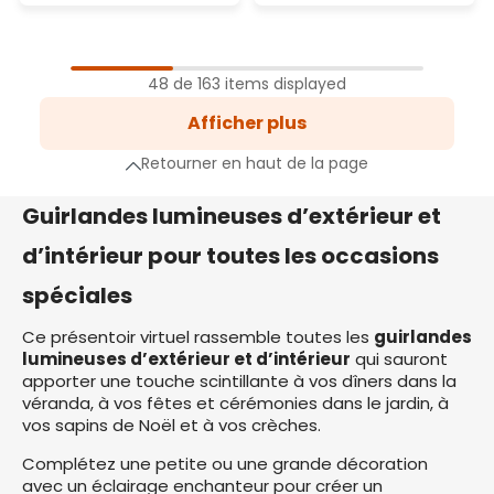
1
Page
48 de 163 items displayed
2
Afficher plus
Page
3
Retourner en haut de la page
Page
e suivante
Guirlandes lumineuses d’extérieur et
d’intérieur pour toutes les occasions
spéciales
Ce présentoir virtuel rassemble toutes les
guirlandes
lumineuses d’extérieur et d’intérieur
qui sauront
apporter une touche scintillante à vos dîners dans la
véranda, à vos fêtes et cérémonies dans le jardin, à
vos sapins de Noël et à vos crèches.
Complétez une petite ou une grande décoration
avec un éclairage enchanteur pour créer un