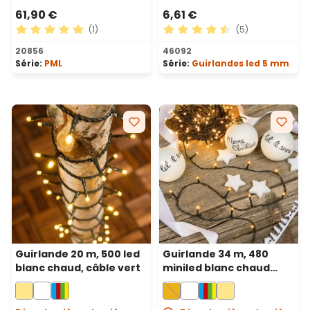
61,90 €
6,61 €
(1)
(5)
Note moyenne de 5 sur 5 étoiles
Note moyenne de 4.6 sur 5 
20856
46092
Série:
PML
Série:
Guirlandes led 5 mm
Guirlande 20 m, 500 led
Guirlande 34 m, 480
blanc chaud, câble vert
miniled blanc chaud
traditionnel, câble vert