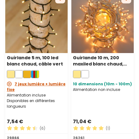
Guirlande 5 m, 100 led
Guirlande 10 m, 200
blanc chaud, câble vert
maxiled blanc chaud,
câble blanc,
prolongeable, IP67
7 jeux lumière + lumière
10 dimensions (10m - 100m)
fixe
Alimentation non incluse
Alimentation incluse
Disponibles en différentes
longueurs
7,54 €
71,04 €
(6)
(1)
Note moyenne de 4.5 sur 5 étoiles
Note moyenne de 5 sur 5 ét
29866
26261