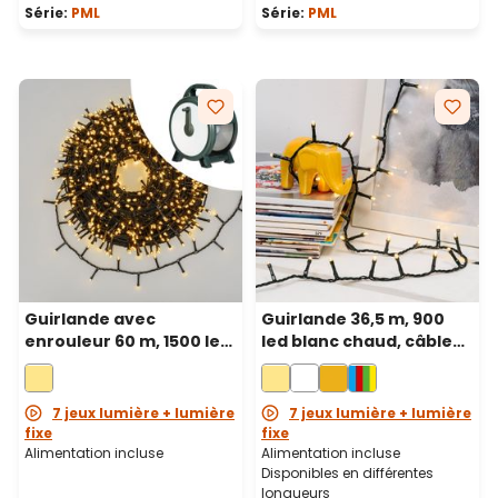
Série:
PML
Série:
PML
Guirlande avec
Guirlande 36,5 m, 900
enrouleur 60 m, 1500 led
led blanc chaud, câble
blanc chaud, câble vert
vert
7 jeux lumière + lumière
7 jeux lumière + lumière
fixe
fixe
Alimentation incluse
Alimentation incluse
Disponibles en différentes
longueurs