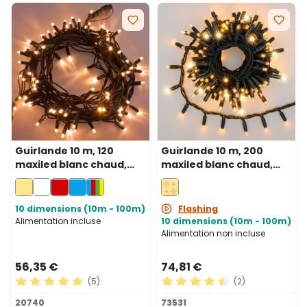
Guirlande 10 m, 120
Guirlande 10 m, 200
maxiled blanc chaud,
maxiled blanc chaud,
câble vert,
câble vert,
prolongeable, IP67
prolongeable, IP67
10 dimensions (10m - 100m)
Flashing
Alimentation incluse
10 dimensions (10m - 100m)
Alimentation non incluse
56,35 €
74,81 €
(5)
(2)
Note moyenne de 5 sur 5 étoiles
Note moyenne de 4.5 sur 5 
20740
73531