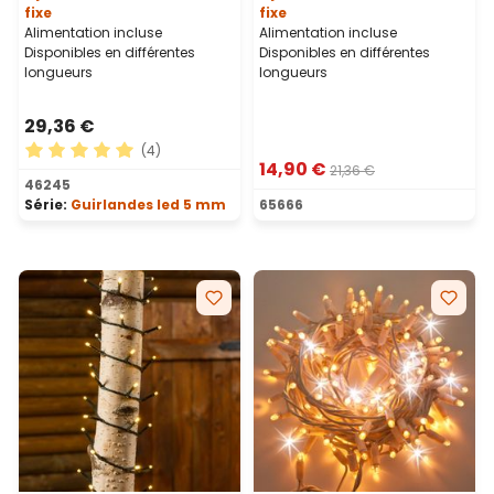
fixe
fixe
Alimentation incluse
Alimentation incluse
Disponibles en différentes
Disponibles en différentes
longueurs
longueurs
29,36 €
(4)
14,90 €
21,36 €
Note moyenne de 5 sur 5 étoiles
46245
Série:
Guirlandes led 5 mm
65666