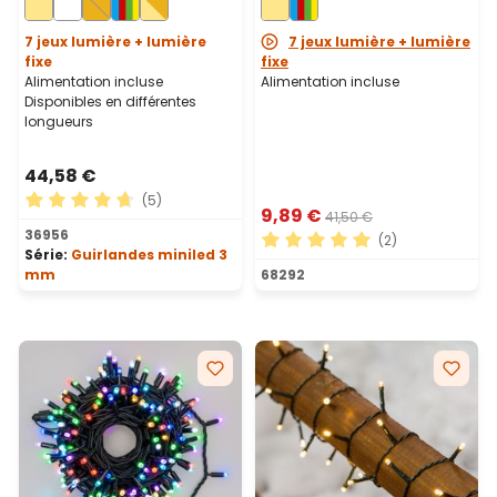
vert
7 jeux lumière + lumière
7 jeux lumière + lumière
fixe
fixe
Alimentation incluse
Alimentation incluse
Disponibles en différentes
longueurs
44,58 €
(5)
9,89 €
41,50 €
Note moyenne de 4.8 sur 5 étoiles
36956
(2)
Série:
Guirlandes miniled 3
Note moyenne de 5 sur 5 ét
mm
68292