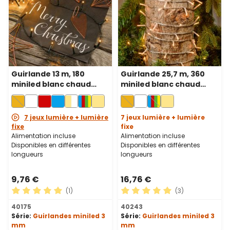
Guirlande 13 m, 180
Guirlande 25,7 m, 360
miniled blanc chaud
miniled blanc chaud
traditionnel, câble vert
traditionnel, câble
transparent
7 jeux lumière + lumière
7 jeux lumière + lumière
fixe
fixe
Alimentation incluse
Alimentation incluse
Disponibles en différentes
Disponibles en différentes
longueurs
longueurs
9,76 €
16,76 €
(1)
(3)
Note moyenne de 5 sur 5 étoiles
Note moyenne de 5 sur 5 ét
40175
40243
Série:
Guirlandes miniled 3
Série:
Guirlandes miniled 3
mm
mm