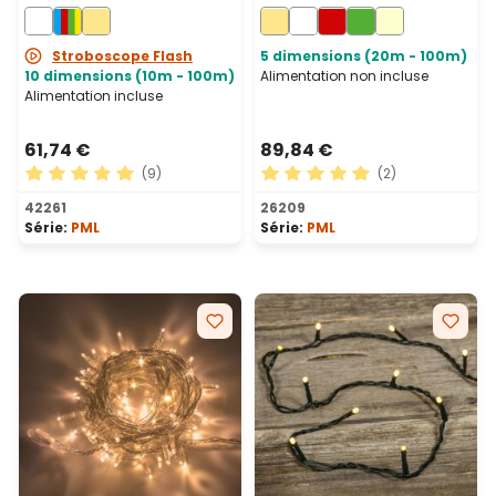
câble noir, prolongeable
câble blanc,
prolongeable, IP67
Stroboscope Flash
5 dimensions (20m - 100m)
10 dimensions (10m - 100m)
Alimentation non incluse
Alimentation incluse
61,74 €
89,84 €
(9)
(2)
Note moyenne de 5 sur 5 étoiles
Note moyenne de 5 sur 5 ét
42261
26209
Série:
PML
Série:
PML