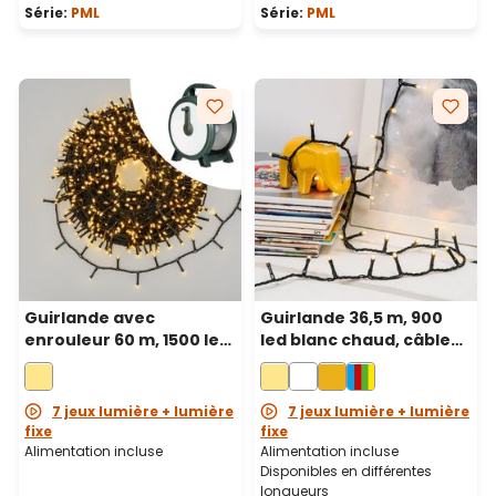
Série:
PML
Série:
PML
Guirlande avec
Guirlande 36,5 m, 900
enrouleur 60 m, 1500 led
led blanc chaud, câble
blanc chaud, câble vert
vert
7 jeux lumière + lumière
7 jeux lumière + lumière
fixe
fixe
Alimentation incluse
Alimentation incluse
Disponibles en différentes
longueurs