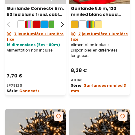
Guirlande Connect+ 5 m,
Guirlande 8,5 m, 120
50 led blanc froid, câble
miniled blanc chaud
vert, prolongeable
traditionnel, câble vert
7 jeux lumière + lumière
7 jeux lumière + lumière
fixe
fixe
16 dimensions (5m - 80m)
Alimentation incluse
Alimentation non incluse
Disponibles en différentes
longueurs
8,38 €
7,70 €
40168
LP78120
Série:
Guirlandes miniled 3
Série:
Connect+
mm