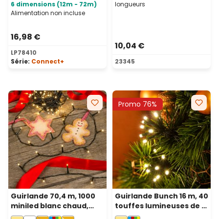
6 dimensions (12m - 72m)
longueurs
Alimentation non incluse
16,98 €
10,04 €
LP78410
Série:
Connect+
23345
Promo 76%
Guirlande 70,4 m, 1000
Guirlande Bunch 16 m, 40
miniled blanc chaud,
touffes lumineuses de 8
câble vert
led blanc chaud, câble