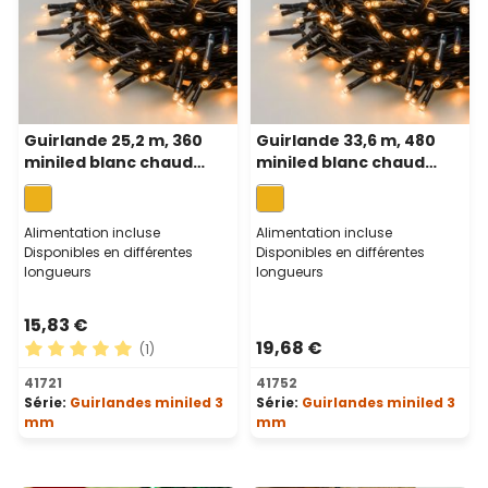
Guirlande 25,2 m, 360
Guirlande 33,6 m, 480
miniled blanc chaud
miniled blanc chaud
traditionnel, câble vert
traditionnel, câble vert
Alimentation incluse
Alimentation incluse
Disponibles en différentes
Disponibles en différentes
longueurs
longueurs
15,83 €
19,68 €
(1)
Note moyenne de 5 sur 5 étoiles
41721
41752
Série:
Guirlandes miniled 3
Série:
Guirlandes miniled 3
mm
mm