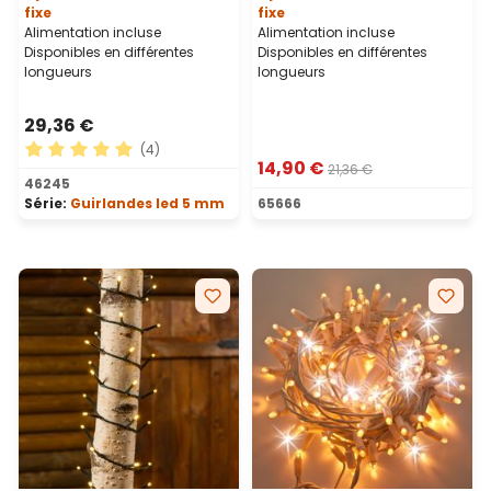
fixe
fixe
Alimentation incluse
Alimentation incluse
Disponibles en différentes
Disponibles en différentes
longueurs
longueurs
29,36 €
(4)
14,90 €
21,36 €
Note moyenne de 5 sur 5 étoiles
46245
Série:
Guirlandes led 5 mm
65666