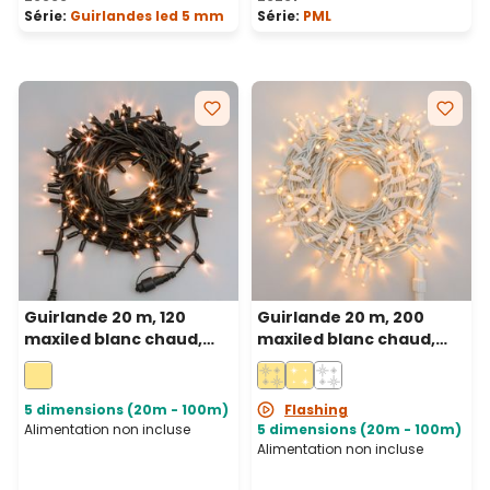
Série:
Guirlandes led 5 mm
Série:
PML
Guirlande 20 m, 120
Guirlande 20 m, 200
maxiled blanc chaud,
maxiled blanc chaud,
câble vert,
câble blanc,
prolongeable, IP67
prolongeable, IP67
5 dimensions (20m - 100m)
Flashing
Alimentation non incluse
5 dimensions (20m - 100m)
Alimentation non incluse