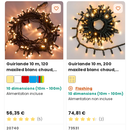
Guirlande 10 m, 120
Guirlande 10 m, 200
maxiled blanc chaud,
maxiled blanc chaud,
câble vert,
câble vert,
prolongeable, IP67
prolongeable, IP67
10 dimensions (10m - 100m)
Flashing
Alimentation incluse
10 dimensions (10m - 100m)
Alimentation non incluse
56,35 €
74,81 €
(5)
(2)
Note moyenne de 5 sur 5 étoiles
Note moyenne de 4.5 sur 5 
20740
73531