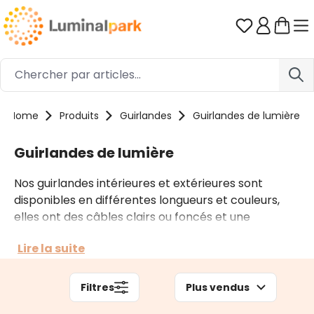
Passer au contenu principal
Vous avez 0
Home
Produits
Guirlandes
Guirlandes de lumière
Guirlandes de lumière
Nos guirlandes intérieures et extérieures sont
disponibles en différentes longueurs et couleurs,
elles ont des câbles clairs ou foncés et une
fonctionnalité sans fin grâce à d'innombrables jeux
Lire la suite
de lumière et de multiples accessoires. Selon le
contexte, vous pouvez opter pour des guirlandes
prolongeables comme pour des guirlandes
Filtres
Plus vendus
professionnelles.