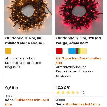
Guirlande 12,6 m, 180
Guirlande 12,8 m, 320 led
miniled blanc chaud
rouge, câble vert
traditionnel, câble vert
Alimentation incluse
7 jeux lumière + lumière
Disponibles en différentes
fixe
longueurs
Alimentation incluse
Disponibles en différentes
longueurs
12,22 €
9,68 €
(2)
41691
Note moyenne de 4.5 sur 5 
Série:
Guirlandes miniled 3
48331
mm
Série:
Guirlandes led 5 mm