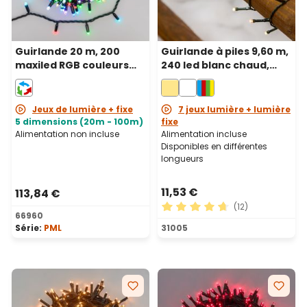
Guirlande 20 m, 200
Guirlande à piles 9,60 m,
maxiled RGB couleurs
240 led blanc chaud,
changeantes, câble
câble vert
noir, prolongeable, IP67
Jeux de lumière + fixe
7 jeux lumière + lumière
5 dimensions (20m - 100m)
fixe
Alimentation non incluse
Alimentation incluse
Disponibles en différentes
longueurs
11,53 €
113,84 €
(12)
66960
Note moyenne de 4.75 sur 5
Série:
PML
31005