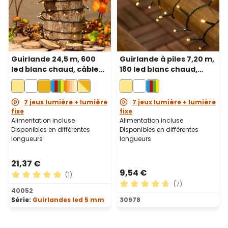
Guirlande 24,5 m, 600
Guirlande à piles 7,20 m,
led blanc chaud, câble
180 led blanc chaud,
vert
câble vert
7 jeux lumière + lumière
7 jeux lumière + lumière
fixe
fixe
Alimentation incluse
Alimentation incluse
Disponibles en différentes
Disponibles en différentes
longueurs
longueurs
21,37 €
9,54 €
(1)
(7)
Note moyenne de 5 sur 5 étoiles
40052
Note moyenne de 4.71 sur 5
Série:
Guirlandes led 5 mm
30978