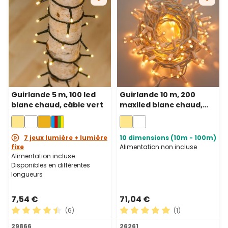
Guirlande 5 m, 100 led
Guirlande 10 m, 200
blanc chaud, câble vert
maxiled blanc chaud,
câble blanc,
prolongeable, IP67
7 jeux lumière + lumière
10 dimensions (10m - 100m)
fixe
Alimentation non incluse
Alimentation incluse
Disponibles en différentes
longueurs
7,54 €
71,04 €
(6)
(1)
Note moyenne de 4.5 sur 5 étoiles
Note moyenne de 5 sur 5 ét
29866
26261