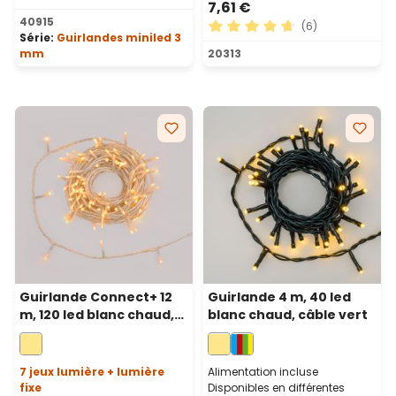
7,61 €
Note moyenne de 4.92 sur 5 étoiles
40915
(6)
Série:
Guirlandes miniled 3
Note moyenne de 4.83 sur 5
mm
20313
Guirlande Connect+ 12
Guirlande 4 m, 40 led
m, 120 led blanc chaud,
blanc chaud, câble vert
câble transparent,
prolongeable
7 jeux lumière + lumière
Alimentation incluse
fixe
Disponibles en différentes