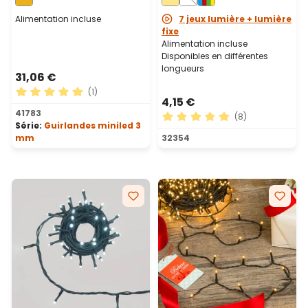
Alimentation incluse
7 jeux lumière + lumière
fixe
Alimentation incluse
Disponibles en différentes
longueurs
31,06 €
(1)
4,15 €
Note moyenne de 5 sur 5 étoiles
41783
(8)
Série:
Guirlandes miniled 3
Note moyenne de 4.88 sur 5
mm
32354