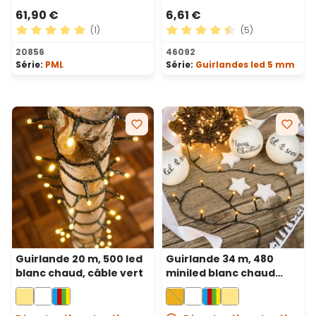
61,90 €
6,61 €
(1)
(5)
Note moyenne de 5 sur 5 étoiles
Note moyenne de 4.6 sur 5 
20856
46092
Série:
PML
Série:
Guirlandes led 5 mm
Guirlande 20 m, 500 led
Guirlande 34 m, 480
blanc chaud, câble vert
miniled blanc chaud
traditionnel, câble vert